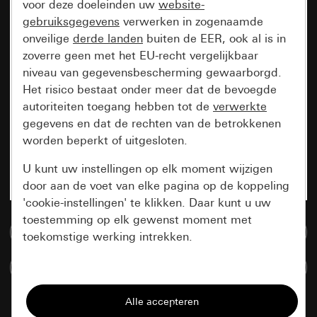
voor deze doeleinden uw
website-
gebruiksgegevens
verwerken in zogenaamde
onveilige
derde landen
buiten de EER, ook al is in
zoverre geen met het EU-recht vergelijkbaar
niveau van gegevensbescherming gewaarborgd.
Het risico bestaat onder meer dat de bevoegde
autoriteiten toegang hebben tot de
verwerkte
gegevens en dat de rechten van de betrokkenen
worden beperkt of uitgesloten.
U kunt uw instellingen op elk moment wijzigen
door aan de voet van elke pagina op de koppeling
'cookie-instellingen' te klikken. Daar kunt u uw
toestemming op elk gewenst moment met
Naar de mediadatabase
toekomstige werking intrekken.
Artikelen verglijken
Essentieel
Alle cookies die wij nodig hebben om de
pagina te kunnen weergeven.