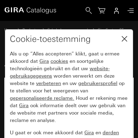
Gira Aardlekschakelaar 30 mA
Home
Producten
Schakelaarprogramma’s
Gira System 55
Schakelen en drukken met montageplaat
Cookie-toestemming
Als u op “Alles accepteren” klikt, gaat u ermee
Aardlekschakelaar 30 mA
akkoord dat
Gira
cookies
en soortgelijke
technologieën gebruikt en dat uw
website-
gebruiksgegevens
worden verwerkt om deze
website te
verbeteren
en uw
gebruikersprofiel
op
te stellen voor het weergeven van
gepersonaliseerde reclame.
Houd er rekening mee
dat
Gira
ook informatie deelt over uw gebruik van
de website met partners voor sociale media,
reclame en analyse.
U gaat er ook mee akkoord dat
Gira
en
derden