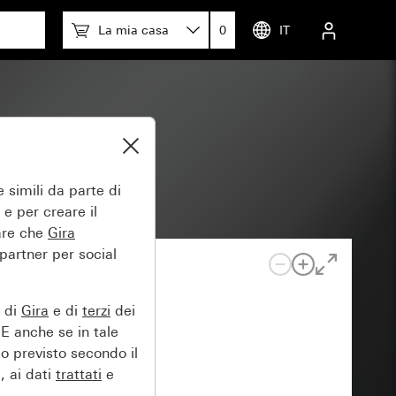
La mia casa
0
IT
 simili da parte di
 e per creare il
tare che
Gira
 partner per social
e di
Gira
e di
terzi
dei
EE anche se in tale
lo previsto secondo il
, ai dati
trattati
e