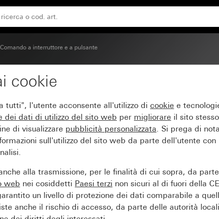
Comando a interruttore e a pulsante
i cookie
tutti", l'utente acconsente all'utilizzo di
cookie
e tecnologie
e dei
dati di utilizzo del sito web
per
migliorare
il sito stesso
ine di visualizzare
pubblicità personalizzata
. Si prega di no
ormazioni sull'utilizzo del sito web da parte dell'utente con
alisi.
nche alla trasmissione, per le finalità di cui sopra, da part
to web
nei cosiddetti
Paesi terzi
non sicuri al di fuori della C
arantito un livello di protezione dei dati comparabile a quel
iste anche il rischio di accesso, da parte delle autorità locali
e dei diritti degli interessati.