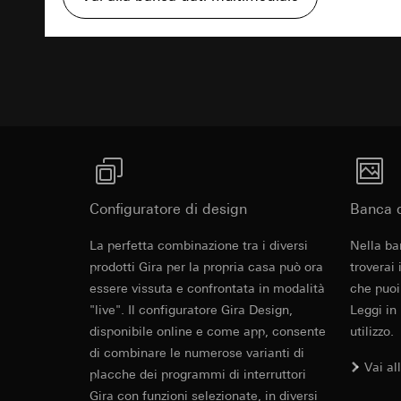
Categorie di dati pe
visitatore, movi
Testo di rich
Base giuridica e int
Sito del cliente
Utilizzo del serv
visitatore, movim
telecomunicazion
indirizzo Intern
Trattamento succe
Base giuridica e int
Destinatari:
Utilizzo del serv
Reparti interni,
telecomunicazion
LinkedIn Irelan
Trattamento succe
Trasferimento verso
Destinatari:
Vimeo,
quanto riguarda la t
Trasferimento verso
Configuratore di design
Banca d
rispettiva Informati
Paese terzo: US
RCCB 30 m
Durata dei cookie:
La perfetta combinazione tra i diversi
Decisione di ade
Nella ba
richiedere in bas
prodotti Gira per la propria casa può ora
troverai
Google Ads (
essere vissuta e confrontata in modalità
che puoi
Durata dei cookie:
EC Declaration of
Finalità del trattam
"live". Il configuratore Gira Design,
Leggi in
campagne. Google Ads
Hotjar
disponibile online e come app, consente
utilizzo.
social media, risult
di combinare le numerose varianti di
Finalità del trattam
pubblicitarie.
Vai al
placche dei programmi di interruttori
selezionate. Questo
Categorie di dati pe
Gira con funzioni selezionate, in diversi
cliccano, quanto sc