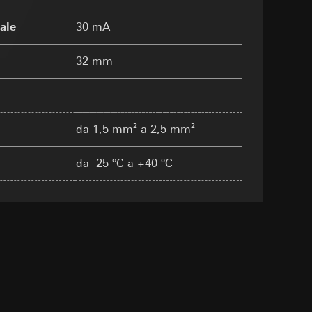
ale
30 mA
e ora della visita,
 delle
32 mm
itivo terminale
 delle
 delle mansioni
sioni
da 1,5 mm² a 2,5 mm²
sioni
da -25 °C a +40 °C
zione di
andard, copia da
andard, copia da
a GDPR
a GDPR
 delle
sultati delle