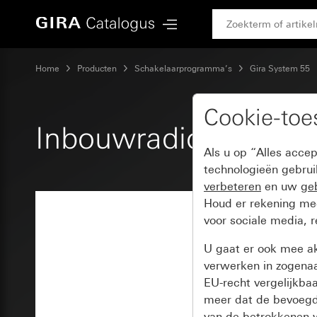
Gira Inbouwradio IP System 55
Home
Producten
Schakelaarprogramma’s
Gira System 55
Cookie-to
Inbouwradio IP Syst
Als u op “Alles acce
technologieën gebru
verbeteren
en uw
geb
Houd er rekening m
voor sociale media, 
U gaat er ook mee a
verwerken in zogena
EU-recht vergelijkba
meer dat de bevoegd
van de betrokkenen w