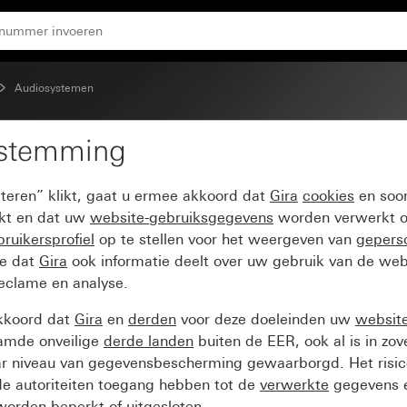
Audiosystemen
estemming
em 55
pteren” klikt, gaat u ermee akkoord dat
Gira
cookies
en soor
ikt en dat uw
website-gebruiksgegevens
worden verwerkt o
ruikersprofiel
op te stellen voor het weergeven van
gepers
ee dat
Gira
ook informatie deelt over uw gebruik van de web
reclame en analyse.
kkoord dat
Gira
en
derden
voor deze doeleinden uw
websit
amde onveilige
derde landen
buiten de EER, ook al is in zo
ar niveau van gegevensbescherming gewaarborgd. Het risic
e autoriteiten toegang hebben tot de
verwerkte
gegevens e
orden beperkt of uitgesloten.