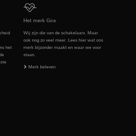
max. 2,5 mW
Download
Het merk Gira
doorgaans 10 m
kheid
Wij zijn die van de schakelaars. Maar
-5 °C tot +45 °C
den. Met betrekking
ook nog zo veel meer. Lees hier wat ons
Artikelnr. 2320 ..
ij naar hun
ens het
merk bijzonder maakt en waar we voor
opie aan te vragen
 de
staan.
PDF
, 187.64 KB
este
Merk beleven
smeting. Google Ads
Download
 media platforms, in
n soort
s te meten.
ina bewegen. We
m en tijd van het
Artikelnr. 2320 005

2320 01

2320 015

2320 03
