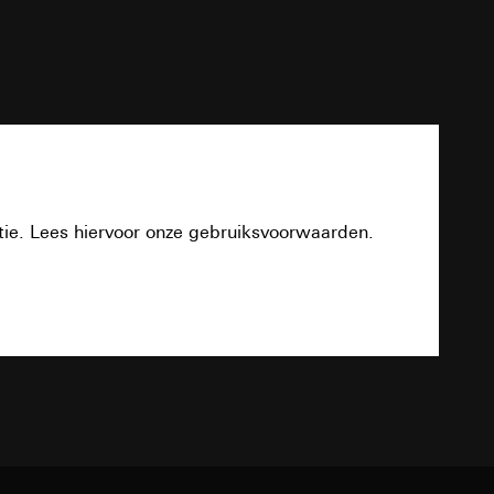
evens
n taken
AC 230 V, 50 Hz
PDF
4 Ω tot 16 Ω
opie aan te vragen
tie. Lees hiervoor onze gebruiksvoorwaarden.
opie aan te vragen
1,5 mm² tot 2,5 mm²
Download
0,5 mm² tot 1,5 mm²
32 mm
deze informatie
TXT
)
ebsitebezoeker op
1,5 W (8 Ω)3 W (4 Ω)
errer-URL en
sitebezoeker op de
2,402 tot 2,480 GHz
reffende website,