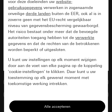
voor deze doeleinden uw
website-
gebruiksgegevens
verwerken in zogenaamde
onveilige
derde landen
buiten de EER, ook al is in
zoverre geen met het EU-recht vergelijkbaar
niveau van gegevensbescherming gewaarborgd.
Het risico bestaat onder meer dat de bevoegde
autoriteiten toegang hebben tot de
verwerkte
gegevens en dat de rechten van de betrokkenen
worden beperkt of uitgesloten.
U kunt uw instellingen op elk moment wijzigen
door aan de voet van elke pagina op de koppeling
'cookie-instellingen' te klikken. Daar kunt u uw
toestemming op elk gewenst moment met
Naar de mediadatabase
toekomstige werking intrekken.
Artikelen verglijken
Essentieel
Alle cookies die wij nodig hebben om de
pagina te kunnen weergeven.