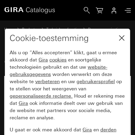
Gira Gira G1 PoE
Home
Producten
Techniek en functies
Deurcommunicatie
Gira huisstations
Cookie-toestemming
Als u op “Alles accepteren” klikt, gaat u ermee
Gira G1 PoE
akkoord dat
Gira
cookies
en soortgelijke
technologieën gebruikt en dat uw
website-
gebruiksgegevens
worden verwerkt om deze
website te
verbeteren
en uw
gebruikersprofiel
op
Niet meer beschikbaar
te stellen voor het weergeven van
gepersonaliseerde reclame.
Houd er rekening mee
dat
Gira
ook informatie deelt over uw gebruik van
de website met partners voor sociale media,
reclame en analyse.
U gaat er ook mee akkoord dat
Gira
en
derden