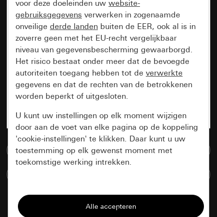
voor deze doeleinden uw
website-
gebruiksgegevens
verwerken in zogenaamde
onveilige
derde landen
buiten de EER, ook al is in
zoverre geen met het EU-recht vergelijkbaar
niveau van gegevensbescherming gewaarborgd.
Het risico bestaat onder meer dat de bevoegde
autoriteiten toegang hebben tot de
verwerkte
gegevens en dat de rechten van de betrokkenen
worden beperkt of uitgesloten.
U kunt uw instellingen op elk moment wijzigen
door aan de voet van elke pagina op de koppeling
'cookie-instellingen' te klikken. Daar kunt u uw
Naar de mediadatabase
toestemming op elk gewenst moment met
toekomstige werking intrekken.
Artikelen verglijken
Essentieel
Alle cookies die wij nodig hebben om de
pagina te kunnen weergeven.