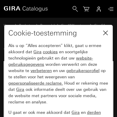
Gira Opnameraam Gira G1
Home
Producten
Reservdel
Gira KNX systeem
Gira G1
Cookie-toestemming
Als u op “Alles accepteren” klikt, gaat u ermee
Opnameraam Gira G1
akkoord dat
Gira
cookies
en soortgelijke
technologieën gebruikt en dat uw
website-
gebruiksgegevens
worden verwerkt om deze
website te
verbeteren
en uw
gebruikersprofiel
op
te stellen voor het weergeven van
gepersonaliseerde reclame.
Houd er rekening mee
dat
Gira
ook informatie deelt over uw gebruik van
de website met partners voor sociale media,
reclame en analyse.
U gaat er ook mee akkoord dat
Gira
en
derden