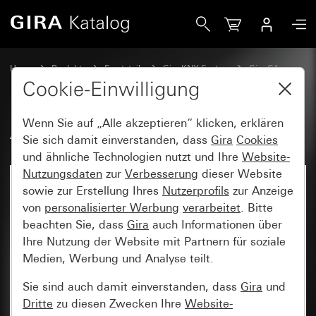
Gira Aufnahmerahmen Gira G1
Home
Produkte
Ersatzteile
Gira KNX System
Gira G1
Cookie-Einwilligung
Wenn Sie auf „Alle akzeptieren“ klicken, erklären
Aufnahmerahmen Gira G1
Sie sich damit einverstanden, dass
Gira
Cookies
und ähnliche Technologien nutzt und Ihre
Website-
Nutzungsdaten
zur
Verbesserung
dieser Website
sowie zur Erstellung Ihres
Nutzerprofils
zur Anzeige
von
personalisierter Werbung
verarbeitet
. Bitte
beachten Sie, dass
Gira
auch Informationen über
Ihre Nutzung der Website mit Partnern für soziale
Medien, Werbung und Analyse teilt.
Sie sind auch damit einverstanden, dass
Gira
und
Dritte
zu diesen Zwecken Ihre
Website-