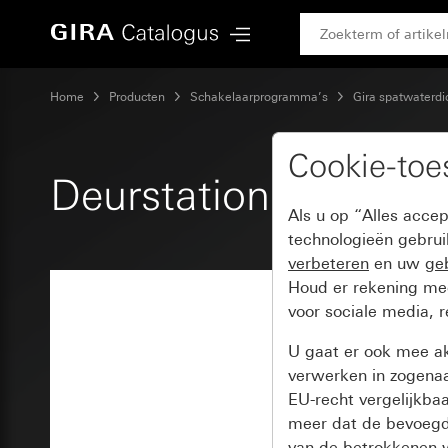
Gira Deurstation 3-voudig TX_44
Home
Producten
Schakelaarprogramma’s
Gira spatwaterdi
Cookie-to
Deurstation 3-voudi
Als u op “Alles acce
technologieën gebru
verbeteren
en uw
geb
Houd er rekening m
voor sociale media, 
U gaat er ook mee a
verwerken in zogena
EU-recht vergelijkba
meer dat de bevoegd
van de betrokkenen w