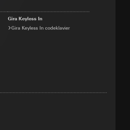
smeting
m en tijd van het
Gira Keyless In
Gira Keyless In codeklavier
pparaat
n taken
opie aan te vragen
opie aan te vragen
tie en services
smeting
m en tijd van het