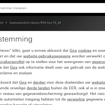
cht
Spatwaterdicht inbouw IP44 Gira TX_44
estemming
g TX_44
pteren” klikt, gaat u ermee akkoord dat
Gira
cookies
en soor
ikt en dat uw
website-gebruiksgegevens
worden verwerkt o
ruikersprofiel
op te stellen voor het weergeven van
gepers
ee dat
Gira
ook informatie deelt over uw gebruik van de web
reclame en analyse.
kkoord dat
Gira
en
derden
voor deze doeleinden uw
websit
amde onveilige
derde landen
buiten de EER, ook al is in zo
ar niveau van gegevensbescherming gewaarborgd. Het risic
e autoriteiten toegang hebben tot de
verwerkte
gegevens e
orden beperkt of uitgesloten.