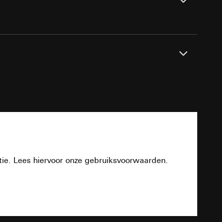
n taken
fdichtset IP44, opbouwbehuizing vlakke
opie aan te vragen
ing.
opie aan te vragen
PDF
tie. Lees hiervoor onze gebruiksvoorwaarden.
deze informatie
)
ebsitebezoeker op
Download
errer-URL en
sitebezoeker op de
reffende website,