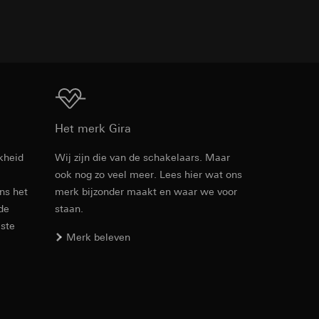
TXT
den. Met betrekking
ij naar hun
Download
opie aan te vragen
Het merk Gira
kheid
Wij zijn die van de schakelaars. Maar
ook nog zo veel meer. Lees hier wat ons
PDF
, 380.01 KB
smeting. Google Ads
ens het
merk bijzonder maakt en waar we voor
 media platforms, in
 de
staan.
n soort
s te meten.
este
ina bewegen. We
m en tijd van het
Merk beleven
Download