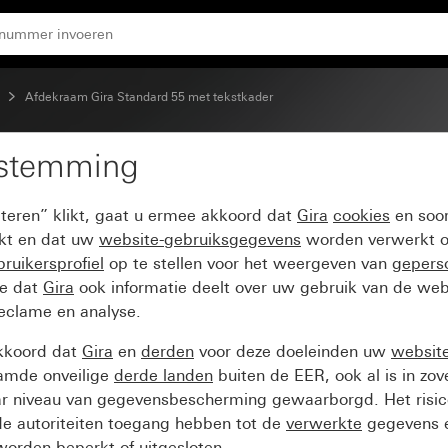
t glanzend
Afdekraam Gira Standard 55 met tekstkader
estemming
ard 55 met tekstkader 
pteren” klikt, gaat u ermee akkoord dat
Gira
cookies
en soor
ikt en dat uw
website-gebruiksgegevens
worden verwerkt o
ruikersprofiel
op te stellen voor het weergeven van
gepers
ee dat
Gira
ook informatie deelt over uw gebruik van de web
reclame en analyse.
kkoord dat
Gira
en
derden
voor deze doeleinden uw
websit
amde onveilige
derde landen
buiten de EER, ook al is in zo
ar niveau van gegevensbescherming gewaarborgd. Het risic
e autoriteiten toegang hebben tot de
verwerkte
gegevens e
orden beperkt of uitgesloten.