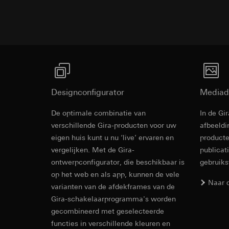
Bestektekst
internetadres o
Meer links
Latere verwerkin
Rechtsgrondslag en
Ontvanger:
Gebruik van de d
Interne afdeling
Latere verwerkin
Gira Standard 55 - Verscheidenheid aan functies i
LinkedIn Irelan
Meer
Ontvanger:
Vimeo, 
Overdracht aan der
Overdracht aan der
tot het doorgeven 
Derde land: VS
privacyverklaring: 
Passendheidsbesl
Designconfigurator
Mediad
Levensduur van de 
via contactgegev
De optimale combinatie van
In de Gi
Levensduur van de 
Gira Standar
Google Ads (
verschillende Gira-producten voor uw
afbeeldi
eigen huis kunt u nu ‘live’ ervaren en
Gegevensverwerkin
producte
Hotjar
gebruikt gegevens o
vergelijken. Met de Gira-
publicat
Gegevensverwerkin
zoekresultaten en 
ontwerpconfigurator, die beschikbaar is
gebruik
warmtebeeld maken.
Categorieën van p
op het web en als app, kunnen de vele
zien waar ze klikke
bezoek, apparaatinf
Naar 
varianten van de afdekframes van de
Categorieën van p
Rechtsgrondslag en
Gira-schakelaarprogramma's worden
Rechtsgrondslag en
Gebruik van de d
gecombineerd met geselecteerde
Gebruik van de d
Latere verwerkin
functies in verschillende kleuren en
Latere verwerkin