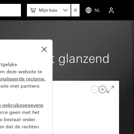
Mijn huis
0
NL
zuiver wit glanzend
tgelijke
m deze website te
onaliseerde reclame.
site met partners
e-gebruiksgegevens
verre geen met het
o bestaat onder
n dat de rechten