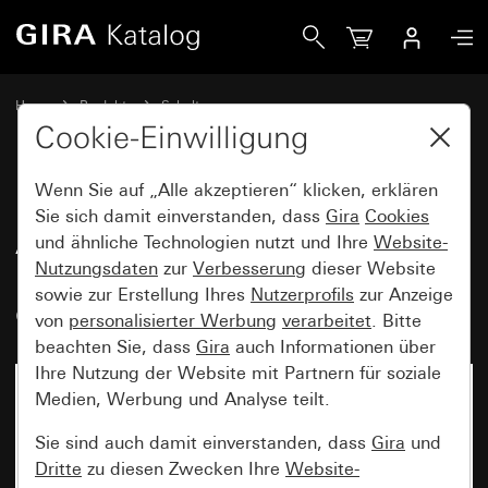
Gira Abdeckrahmen Gira Standard 55 mit Beschriftungsfel
Home
Produkte
Schalterprogramme
Gira Standard 55 (System 55)
Cookie-Einwilligung
Abdeckrahmen Gira Standard 55 mit Beschriftungsfeld
Wenn Sie auf „Alle akzeptieren“ klicken, erklären
Sie sich damit einverstanden, dass
Gira
Cookies
Abdeckrahmen Gira Standard 55
und ähnliche Technologien nutzt und Ihre
Website-
Nutzungsdaten
zur
Verbesserung
dieser Website
mit Beschriftungsfeld Reinweiß
sowie zur Erstellung Ihres
Nutzerprofils
zur Anzeige
glänzend
von
personalisierter Werbung
verarbeitet
. Bitte
beachten Sie, dass
Gira
auch Informationen über
Ihre Nutzung der Website mit Partnern für soziale
Medien, Werbung und Analyse teilt.
Sie sind auch damit einverstanden, dass
Gira
und
Dritte
zu diesen Zwecken Ihre
Website-