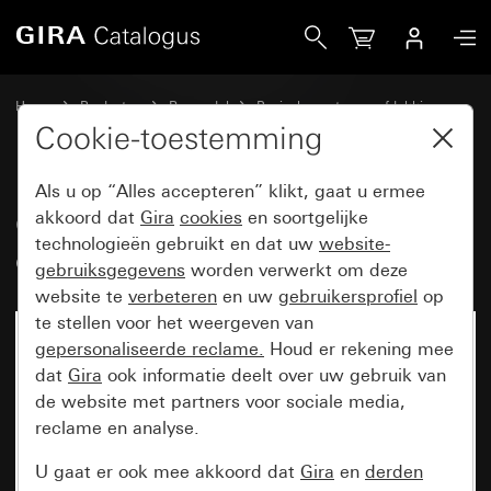
Gira Oud - Wip met controlevenster en tekstkader
Home
Producten
Reservdel
Basiselementen en afdekkingen
Schakelen en drukken
Cookie-toestemming
Als u op “Alles accepteren” klikt, gaat u ermee
Oud - Wip met controlevenster
akkoord dat
Gira
cookies
en soortgelijke
technologieën gebruikt en dat uw
website-
en tekstkader
gebruiksgegevens
worden verwerkt om deze
website te
verbeteren
en uw
gebruikersprofiel
op
te stellen voor het weergeven van
gepersonaliseerde reclame.
Houd er rekening mee
dat
Gira
ook informatie deelt over uw gebruik van
de website met partners voor sociale media,
reclame en analyse.
U gaat er ook mee akkoord dat
Gira
en
derden