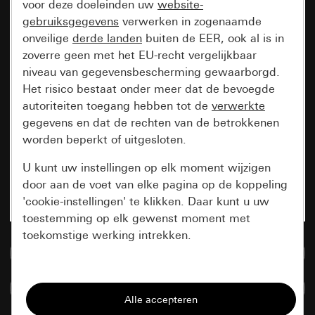
voor deze doeleinden uw
website-
gebruiksgegevens
verwerken in zogenaamde
onveilige
derde landen
buiten de EER, ook al is in
zoverre geen met het EU-recht vergelijkbaar
niveau van gegevensbescherming gewaarborgd.
Het risico bestaat onder meer dat de bevoegde
autoriteiten toegang hebben tot de
verwerkte
gegevens en dat de rechten van de betrokkenen
worden beperkt of uitgesloten.
U kunt uw instellingen op elk moment wijzigen
door aan de voet van elke pagina op de koppeling
'cookie-instellingen' te klikken. Daar kunt u uw
toestemming op elk gewenst moment met
toekomstige werking intrekken.
Naar de mediadatabase
Essentieel
Artikelen verglijken
Alle cookies die wij nodig hebben om de
pagina te kunnen weergeven.