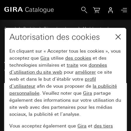
Gira Ancien - Bascule avec fenêtre de contrôle et zone d&ap
Accueil
Produits
Pièces de rechange
Modules et caches
Commuter et pousser
Autorisation des cookies
En cliquant sur « Accepter tous les cookies », vous
Ancien - Bascule avec fenêtre de
acceptez que
Gira
utilise
des cookies
et des
technologies similaires et
traite
vos
données
contrôle et zone d'inscription
d’utilisation du site web
pour
améliorer
ce site
web et dans le but d’établir votre
profil
d’utilisateur
afin de vous proposer de
la publicité
personnalisée
. Veuillez noter que
Gira
partage
également des informations sur votre utilisation du
site web avec des partenaires pour les médias
sociaux, la publicité et l’analyse.
Vous acceptez également que
Gira
et
des tiers