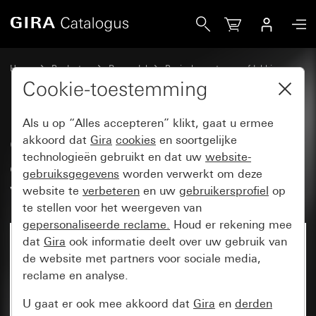
Gira Oud - Wip 2-voudig met controlevenster voor wipcontr
Home
Producten
Reservdel
Basiselementen en afdekkingen
Schakelen en drukken
Cookie-toestemming
Als u op “Alles accepteren” klikt, gaat u ermee
Oud - Wip 2-voudig met
akkoord dat
Gira
cookies
en soortgelijke
technologieën gebruikt en dat uw
website-
controlevenster voor
gebruiksgegevens
worden verwerkt om deze
wipcontroleschakelaar
website te
verbeteren
en uw
gebruikersprofiel
op
te stellen voor het weergeven van
gepersonaliseerde reclame.
Houd er rekening mee
dat
Gira
ook informatie deelt over uw gebruik van
de website met partners voor sociale media,
reclame en analyse.
U gaat er ook mee akkoord dat
Gira
en
derden