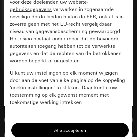
voor deze doeleinden uw
website-
gebruiksgegevens
verwerken in zogenaamde
onveilige
derde landen
buiten de EER, ook al is in
zoverre geen met het EU-recht vergelijkbaar
niveau van gegevensbescherming gewaarborgd.
Het risico bestaat onder meer dat de bevoegde
autoriteiten toegang hebben tot de
verwerkte
gegevens en dat de rechten van de betrokkenen
worden beperkt of uitgesloten.
U kunt uw instellingen op elk moment wijzigen
door aan de voet van elke pagina op de koppeling
'cookie-instellingen' te klikken. Daar kunt u uw
toestemming op elk gewenst moment met
toekomstige werking intrekken.
Essentieel
Naar de mediadatabase
Alle cookies die wij nodig hebben om de
Artikelen verglijken
pagina te kunnen weergeven.