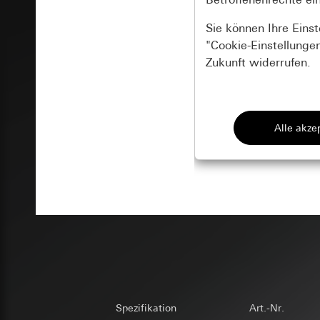
Sie können Ihre Eins
"Cookie-Einstellungen
Zukunft widerrufen.
Essenziell
Alle Cookies, die w
Gira Session
Verbesserun
Datenverarbeitung
Verwendung von Coo
Privatkundenseit
Geschäftskunden
Matomo
Marketing
Kategorien person
Datenverarbeitung
Um Ihre Interessen
Privatkundenseit
Kategorien person
Geschäftskunden
verwendeter Browser
falls ein Kontak
doubleclick.
Betriebssystem, Bi
innerhalb der gl
Rechtsgrundlage und
Spezifikation
Art.-Nr.
Datenverarbeitung