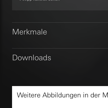
Datenverarbeitung
Einsatz des Dien
Kategorien person
Folgeverarbeitun
XSRF-Token
Uhrzeit des Besuchs
Empfänger:
Rechtsgrundlage und
Datenverarbeitung
interne Abteilun
Einsatz des Dien
Kategorien person
Google Ireland L
Folgeverarbeitun
Merkmale
Rechtsgrundlage und
Informationen da
Empfänger:
Empfänger:
interne
https://business.
Drittlandübermittlu
interne Abteilun
Drittlandübermittlu
Lebensdauer des C
Meta Platforms I
Drittland: USA
Drittlandübermittlu
Angemessenheits
Downloads
GIRA_zg
Hinweise
Drittland: USA
bei
Gira Giersi
Angemessenheits
Datenverarbeitung
Lebensdauer des C
bei
Gira Giersi
Services
Lieferfähigkeit vorausgesetzt.
Kategorien person
Lebensdauer des C
Google Tag 
(Bauherr/Endverbra
Datenblatt
Rechtsgrundlage und
Datenverarbeitung
Pinterest Ta
Einsatz des Dien
Kategorien person
Weitere Abbildungen in der 
Datenverarbeitung
Art. 6 Abs. 1 lit
Rechtsgrundlage und
Kategorien person
Verfolgte berech
Einsatz des Dien
Uhrzeit des Besuchs
Folgeverarbeitun