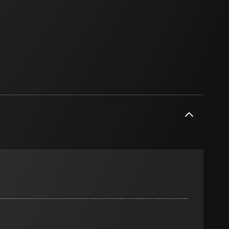
n
 zur Verfügung
rt werden und
eadPage), Browser
e unter
ionen, Individuelle
rmularen mit
amen) mit
 Kopie zu erfragen
ht unter anderem
 eine bessere
r, Endgerät
rnetauftritts, IP-