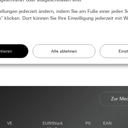
tellungen jederzeit ändern, indem Sie am Fuße einer jeden S
" klicken. Dort können Sie Ihre Einwilligung jederzeit mit W
ir benötigen um Ihnen die Seite anzeigen zu können.
g unserer Website und Angebote
szwecke:
kies und ähnlichen Technologien zur Verbesserung unserer Websit
e: Nutzung aller Session-basierten Features der Seite
seite: Authentifizierung, Präferenzen und Zwischenspeicherung von
enbezogener Daten:
szwecke:
Statistische Auswertung der Webseitennutzung
Zur Me
 erkennen zu können und auf Sie angepasste Produkte zeigen zu kön
e: IP-Adresse, Dauer der Sitzung, Benutzter Browser, Endgerät
enbezogener Daten:
IP-Adresse (anonymisiert/gekürzt), ungefähre Re
seite: Voreinstellungen und Präferenzen. Darunter auch Name, Adre
 und Plug-Ins, Spracheinstellung des Browsers, Zeitpunkt des Seite
tformular ausgefüllt wird. (Zur Wiederverwendung bei einem weitere
net
ldschirmgröße, Rererrer, Zeitpunkt vorangegangener Besuche, Anzah
eichen Sitzung.), IP-Adresse (anonymisiert)
 ggf. verfolgte berechtigte Interessen:
VE
EUR/Stück
PS
EAN
szwecke:
Mit Doubleclick können Werbeanzeigen auf einer Webseite