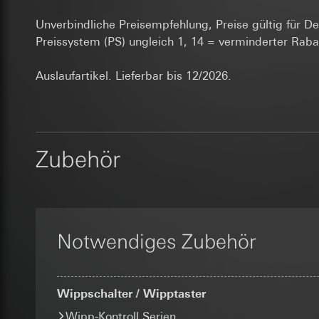
Folgeverarbeitun
Lebensdauer des C
und Vertriebsprozes
Abonnenten/Website
Unverbindliche Preisempfehlung, Preise gültig für D
Empfänger:
_sda-server_
gestellt werden. D
Preissystem (PS) ungleich 1, 14 = verminderter Raba
interne Abteilun
zudem eine erhöhte
Google Ireland L
Datenverarbeitung
Kategorien person
Informationen da
Auslaufartikel. Lieferbar bis 12/2026.
Kategorien person
Referrer, User Agen
https://business.
Rechtsgrundlage und
Übergabeparameter,
Empfänger:
Adresseingabe) übe
Drittlandübermittlu
Serverstandort Deu
interne Abteilun
Drittland: USA
Rechtsgrundlage und
ISE Individuell
Angemessenheits
Zubehör
bei
Einsatz des Dien
Gira Giersi
Drittlandübermittlu
Folgeverarbeitun
Lebensdauer des C
Lebensdauer des C
Empfänger:
Google Analy
interne Abteilun
supported_b
SC Networks G
Datenverarbeitung
Datenverarbeitung
Notwendiges Zubehör
die Herkunft der Be
Drittlandübermittlu
Kategorien person
Seiten- und Featur
Lebensdauer des C
Rechtsgrundlage und
Kategorien person
Empfänger:
interne
Wippschalter / Wipptaster
Adresse (anonymisie
Facebook Pi
Drittlandübermittlu
Rechtsgrundlage und
Wipp-Kontroll Serien
Lebensdauer des C