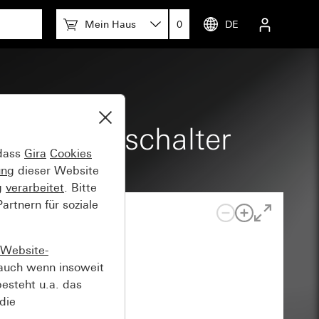
Mein Haus
0
DE
p-Kontrollschalter
 dass
Gira
Cookies
ung
dieser Website
g
verarbeitet
. Bitte
rtnern für soziale
Website-
auch wenn insoweit
esteht u.a. das
die