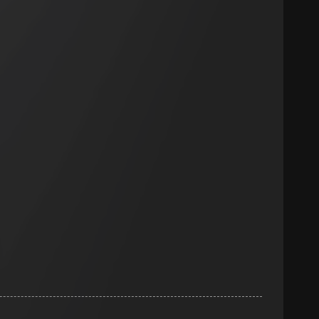
smeting
m en tijd van het
pparaat
n taken
opie aan te vragen
opie aan te vragen
tie en services
smeting
m en tijd van het