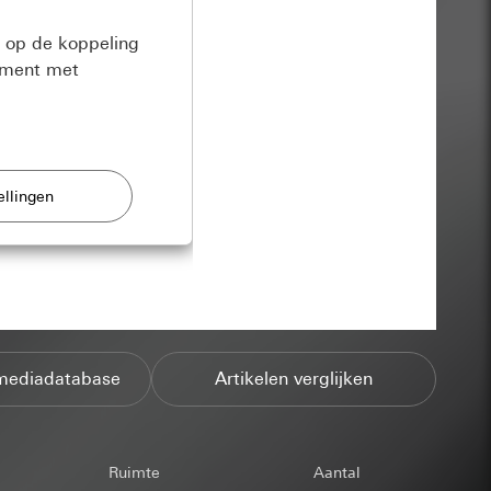
a op de koppeling
moment met
verbeteren.
e pagina
an door de gebruiker
's
mediadatabase
Artikelen verglijken
.
ezoeker bij
pparaat
et bezoek aan de
, adres en e-mail
en, aantal bezoeken
binnen dezelfde
Ruimte
Aantal
gina worden