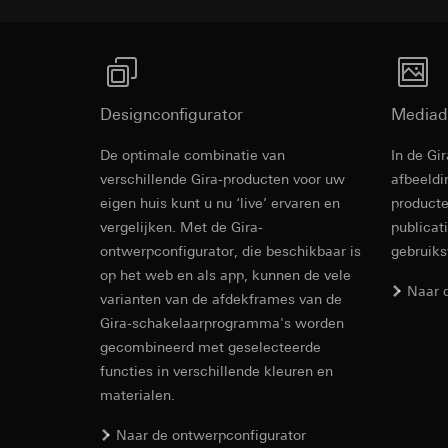
Ontvanger:
Ontvanger:
Interne afdeling
Interne afdeling
Google Ireland L
Hotjar Ltd.
Voor informatie
https://business.
Overdracht aan der
Designconfigurator
Mediad
Levensduur van de 
Overdracht aan der
Derde land: VS
De optimale combinatie van
In de Gi
YouTube
Passendheidsbesl
verschillende Gira-producten voor uw
afbeeldi
via contactgegev
Gegevensverwerkin
eigen huis kunt u nu ‘live’ ervaren en
producte
Levensduur van de 
Categorieën van p
vergelijken. Met de Gira-
publicat
Rechtsgrondslag en
ontwerpconfigurator, die beschikbaar is
gebruik
TikTok Pixel
Gebruik van de d
op het web en als app, kunnen de vele
Latere verwerkin
Naar 
Gegevensverwerkin
varianten van de afdekframes van de
Ontvanger:
Evaluatie van h
Gira-schakelaarprogramma's worden
Google Ireland L
Door tracking v
gecombineerd met geselecteerde
worden gedigita
Voor informatie
functies in verschillende kleuren en
abonnees/website
https://business.
materialen.
extra oplettendh
Overdracht aan der
worden verhoogd
Naar de ontwerpconfigurator
Derde land: VS