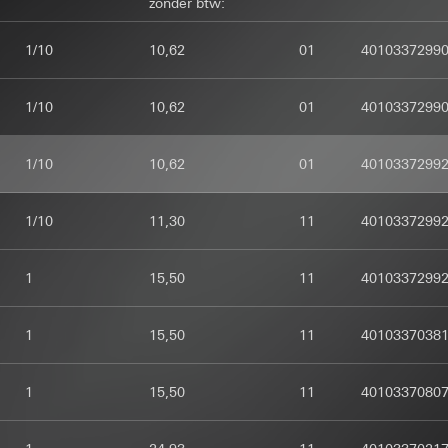
zonder btw:
erd. Wanneer, waar en hoe vaak ze moeten verschijnen, wordt via 
ienst: § 25 lid 1 zin 1, TDDDG
 evt. gerechtvaardigde belangen:
g van de persoonsgegevens: Art. 6 lid 1 a) AVG
G
ersoonsgegevens:
IP-adres (geanonimiseerd)
1/10
10,62
01
4010337299
 afdelingen, voor zover toegang noodzakelijk is voor het uitvoeren va
chtvaardigde belangen: zie gegevensverwerkingsdoeleinden
 evt. gerechtvaardigde belangen:
de landen:
geen
ienst: § 25 lid 1 zin 1, TDDDG
 afdelingen, voor zover toegang noodzakelijk is voor het uitvoeren va
cookies:
1/10
10,62
01
4010337299
g van de persoonsgegevens: Art. 6 lid 1 a) AVG
de landen:
geen
cookies:
lag: Na toestemming
1/10
10,62
01
4010337299
gevens gedurende de sessie tot het sluiten van de browser
en, voor zover toegang noodzakelijk is voor het uitvoeren van taken
ag: bij het laden van de pagina
td, Google LLC (VS)
APTCHA
 over hoe Google uw persoonsgegevens verwerkt, ga naar
1/10
11,30
11
4010337299
gsdoeleinden:
Controleren of gegevens op websites worden ingevo
ent-remember-token
safety.google/privacy
omatiseerd programma
de landen:
gsdoeleinden:
Hiermee wordt de status van de Home Assistant conf
ersoonsgegevens:
1
15,50
11
4010337299
t gebruik van de Gira Home Assistant
ticuliere klanten: IP-adres (geanonimiseerd), verblijfsduur van de w
ersoonsgegevens:
IP-adres, ID van de configuratie - er ontstaat pas e
uit/garanties/uitzonderingsbepaling: standaard contractclausules, k
sbewegingen van de gebruiker
wanneer de configuratie is afgesloten (installateur geselecteerd en
ens in punt 1, toestemming overeenkomstig art. 49 lid 1 a) AVG
1
15,50
11
4010337038
elijke klanten: IP-adres (geanonimiseerd), verblijfsduur van de web
 evt. gerechtvaardigde belangen:
egingen van de gebruiker, datum en tijd van het bezoek aan de bet
cookies:
14 maanden
G
f URL van de opgeroepen website
1
15,50
11
4010337080
chtvaardigde belangen: zie gegevensverwerkingsdoeleinden
 evt. gerechtvaardigde belangen:
 afdelingen, voor zover toegang noodzakelijk is voor het uitvoeren va
ienst: § 25 lid 1 zin 1, TDDDG
gsdoeleinden:
Door tracking van het gebruik van Gira-aanbiedingen