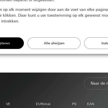
en op elk moment wijzigen door aan de voet van elke pagin
' te klikken. Daar kunt u uw toestemming op elk gewenst 
intrekken.
ij nodig hebben om de pagina te kunnen weergeven.
e en aanbiedingen verbeteren
gsdoeleinden:
 en vergelijkbare technologieën om onze website en ons aanbod te 
ticuliere klanten: Gebruik van alle sessiegebaseerde functies van d
elijke klanten: Authentificatie, voorkeuren en tussentijdse opslag v
vens
gsdoeleinden:
Statistische evaluatie van het gebruik van webpagina
Naar de 
e kunnen herkennen en aan u aangepaste producten te kunnen tonen
ersoonsgegevens:
ersoonsgegevens:
IP-adres (geanonimiseerd/afgekort), regio van de b
ticuliere klanten: IP-adres, duur van de sessie, gebruikte browser, a
e browser en plug-ins, taalinstelling van de browser, tijdstip van h
elijke klanten: Voorinstellingen en voorkeuren. Daaronder ook naam
net
esturingssysteem, schermgrootte, referrer, tijdstip van vorige bezoek
ctformulier wordt ingevuld. (voor hergebruik bij een ander formulier 
 evt. gerechtvaardigde belangen:
VE
EUR/stuk
PS
EAN
gsdoeleinden:
Met Doubleclick kunnen advertenties op een webpa
s (geanonimiseerd)