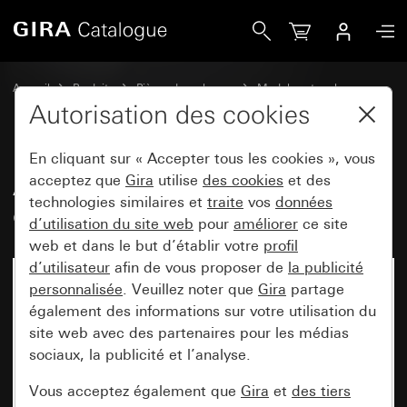
Gira Ancien - Bascule avec zone d&apos;inscription
Accueil
Produits
Pièces de rechange
Modules et caches
Commuter et pousser
Autorisation des cookies
En cliquant sur « Accepter tous les cookies », vous
Ancien - Bascule avec zone
acceptez que
Gira
utilise
des cookies
et des
technologies similaires et
traite
vos
données
d'inscription
d’utilisation du site web
pour
améliorer
ce site
web et dans le but d’établir votre
profil
d’utilisateur
afin de vous proposer de
la publicité
personnalisée
. Veuillez noter que
Gira
partage
également des informations sur votre utilisation du
site web avec des partenaires pour les médias
sociaux, la publicité et l’analyse.
Vous acceptez également que
Gira
et
des tiers