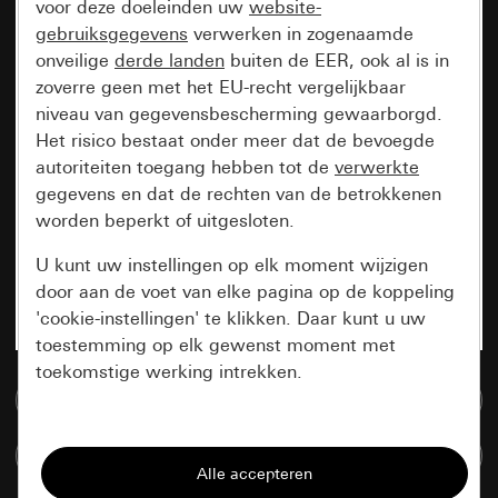
voor deze doeleinden uw
website-
gebruiksgegevens
verwerken in zogenaamde
onveilige
derde landen
buiten de EER, ook al is in
zoverre geen met het EU-recht vergelijkbaar
niveau van gegevensbescherming gewaarborgd.
Het risico bestaat onder meer dat de bevoegde
autoriteiten toegang hebben tot de
verwerkte
gegevens en dat de rechten van de betrokkenen
worden beperkt of uitgesloten.
U kunt uw instellingen op elk moment wijzigen
door aan de voet van elke pagina op de koppeling
'cookie-instellingen' te klikken. Daar kunt u uw
toestemming op elk gewenst moment met
toekomstige werking intrekken.
Naar de mediadatabase
Essentieel
Artikelen verglijken
Alle cookies die wij nodig hebben om de
pagina te kunnen weergeven.