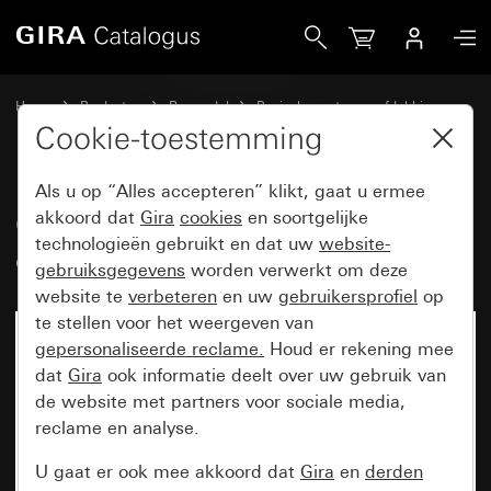
Gira Oud - Wip met groot controlevenster
Home
Producten
Reservdel
Basiselementen en afdekkingen
Schakelen en drukken
Cookie-toestemming
Als u op “Alles accepteren” klikt, gaat u ermee
Oud - Wip met groot
akkoord dat
Gira
cookies
en soortgelijke
technologieën gebruikt en dat uw
website-
controlevenster
gebruiksgegevens
worden verwerkt om deze
website te
verbeteren
en uw
gebruikersprofiel
op
te stellen voor het weergeven van
gepersonaliseerde reclame.
Houd er rekening mee
dat
Gira
ook informatie deelt over uw gebruik van
de website met partners voor sociale media,
reclame en analyse.
U gaat er ook mee akkoord dat
Gira
en
derden