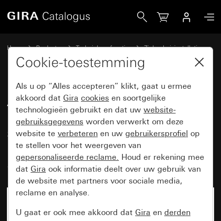
Gira Afdekking voor oproepmodule met oproepknop en ste
Home
Producten
Techniek en functies
Ziekenhuisinstallatie
Ackermann clino opt 99
Cookie-toestemming
Als u op “Alles accepteren” klikt, gaat u ermee
Afdekking voor oproepmodule
akkoord dat
Gira
cookies
en soortgelijke
technologieën gebruikt en dat uw
website-
met oproepknop en
gebruiksgegevens
worden verwerkt om deze
steekcontact, oproepeenheid
website te
verbeteren
en uw
gebruikersprofiel
op
met oproepknop en steekcontact
te stellen voor het weergeven van
gepersonaliseerde reclame.
Houd er rekening mee
System 55
dat
Gira
ook informatie deelt over uw gebruik van
de website met partners voor sociale media,
reclame en analyse.
U gaat er ook mee akkoord dat
Gira
en
derden