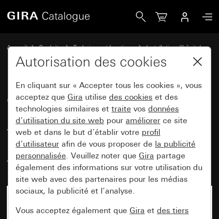
Gira Cache pour module d&apos;appel avec bouton d&apos;a
Accueil
Produits
Technique et fonctions
Installation d'hôpital
Ackermann clino opt 99
Autorisation des cookies
En cliquant sur « Accepter tous les cookies », vous
Cache pour module d'appel avec
acceptez que
Gira
utilise
des cookies
et des
technologies similaires et
traite
vos
données
bouton d'appel et contact à
d’utilisation du site web
pour
améliorer
ce site
fiche, unité d'appel avec bouton-
web et dans le but d’établir votre
profil
poussoir d'appel et contact à
d’utilisateur
afin de vous proposer de
la publicité
personnalisée
. Veuillez noter que
Gira
partage
fiche System 55
également des informations sur votre utilisation du
site web avec des partenaires pour les médias
sociaux, la publicité et l’analyse.
Vous acceptez également que
Gira
et
des tiers