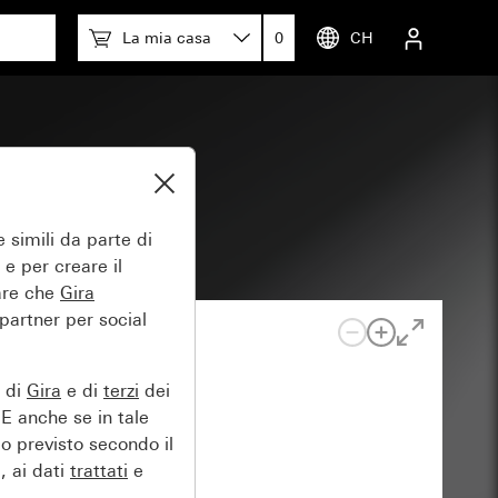
La mia casa
0
CH
 simili da parte di
 e per creare il
tare che
Gira
 partner per social
e di
Gira
e di
terzi
dei
EE anche se in tale
lo previsto secondo il
, ai dati
trattati
e