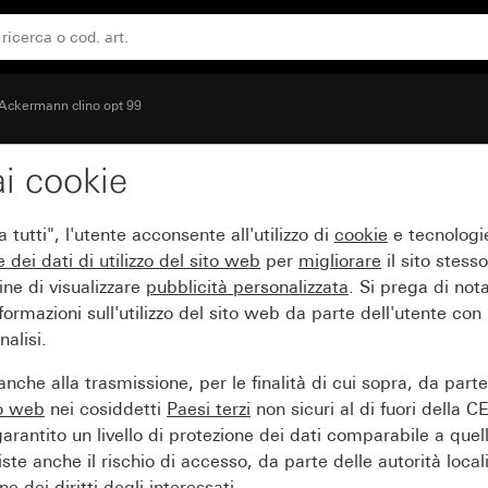
Ackermann clino opt 99
i cookie
tutti", l'utente acconsente all'utilizzo di
cookie
e tecnologie
e dei
dati di utilizzo del sito web
per
migliorare
il sito stesso
ine di visualizzare
pubblicità personalizzata
. Si prega di no
ormazioni sull'utilizzo del sito web da parte dell'utente con
alisi.
nche alla trasmissione, per le finalità di cui sopra, da part
to web
nei cosiddetti
Paesi terzi
non sicuri al di fuori della C
arantito un livello di protezione dei dati comparabile a quel
iste anche il rischio di accesso, da parte delle autorità locali
e dei diritti degli interessati.