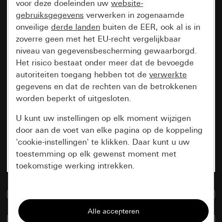
voor deze doeleinden uw
website-
gebruiksgegevens
verwerken in zogenaamde
onveilige
derde landen
buiten de EER, ook al is in
zoverre geen met het EU-recht vergelijkbaar
niveau van gegevensbescherming gewaarborgd.
Het risico bestaat onder meer dat de bevoegde
autoriteiten toegang hebben tot de
verwerkte
gegevens en dat de rechten van de betrokkenen
worden beperkt of uitgesloten.
U kunt uw instellingen op elk moment wijzigen
door aan de voet van elke pagina op de koppeling
'cookie-instellingen' te klikken. Daar kunt u uw
toestemming op elk gewenst moment met
toekomstige werking intrekken.
Essentieel
Naar de mediadatabase
Alle cookies die wij nodig hebben om de
Artikelen verglijken
pagina te kunnen weergeven.