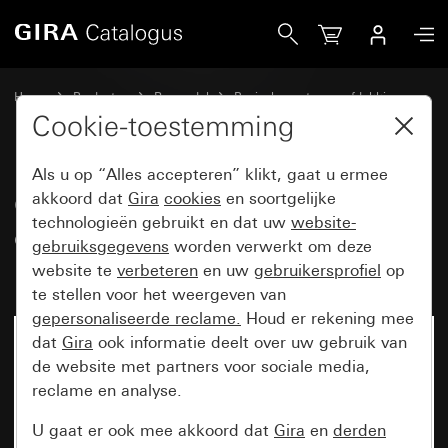
Gira Oud - Wip met groot tekstkader en groot symbool in re
Home
Producten
Reservdel
Basiselementen en afdekkingen
Schakelen en drukken
Cookie-toestemming
Als u op “Alles accepteren” klikt, gaat u ermee
Oud - Wip met groot tekstkader
akkoord dat
Gira
cookies
en soortgelijke
technologieën gebruikt en dat uw
website-
en groot symbool in reliëf
gebruiksgegevens
worden verwerkt om deze
Belknop
website te
verbeteren
en uw
gebruikersprofiel
op
te stellen voor het weergeven van
gepersonaliseerde reclame.
Houd er rekening mee
dat
Gira
ook informatie deelt over uw gebruik van
de website met partners voor sociale media,
reclame en analyse.
U gaat er ook mee akkoord dat
Gira
en
derden