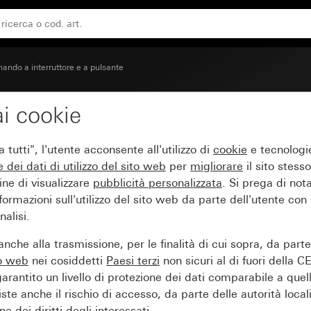
 simbolo a rilievo di grandi dimensioni Campanello
ando a interruttore e a pulsante
i cookie
 con campo per targhett
tutti", l'utente acconsente all'utilizzo di
cookie
e tecnologie
mensioni Campanello
e dei
dati di utilizzo del sito web
per
migliorare
il sito stesso
ine di visualizzare
pubblicità personalizzata
. Si prega di no
ormazioni sull'utilizzo del sito web da parte dell'utente con
alisi.
nche alla trasmissione, per le finalità di cui sopra, da part
to web
nei cosiddetti
Paesi terzi
non sicuri al di fuori della C
arantito un livello di protezione dei dati comparabile a quel
iste anche il rischio di accesso, da parte delle autorità locali
e dei diritti degli interessati.