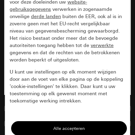
voor deze doeleinden uw
website-
gebruiksgegevens
verwerken in zogenaamde
onveilige
derde landen
buiten de EER, ook al is in
zoverre geen met het EU-recht vergelijkbaar
niveau van gegevensbescherming gewaarborgd.
Het risico bestaat onder meer dat de bevoegde
autoriteiten toegang hebben tot de
verwerkte
gegevens en dat de rechten van de betrokkenen
worden beperkt of uitgesloten.
U kunt uw instellingen op elk moment wijzigen
door aan de voet van elke pagina op de koppeling
'cookie-instellingen' te klikken. Daar kunt u uw
toestemming op elk gewenst moment met
toekomstige werking intrekken.
Naar de mediadatabase
Essentieel
Artikelen verglijken
Alle cookies die wij nodig hebben om de
pagina te kunnen weergeven.