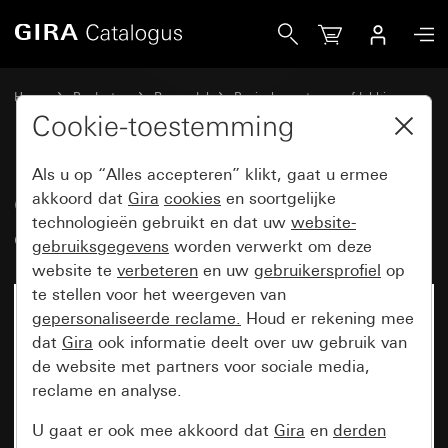
Gira Oud - Wip met groot tekstkader en groot symbool in rel
Home
Producten
Reservdel
Basiselementen en afdekkingen
Schakelen en drukken
Cookie-toestemming
Als u op “Alles accepteren” klikt, gaat u ermee
Oud - Wip met groot tekstkader
akkoord dat
Gira
cookies
en soortgelijke
technologieën gebruikt en dat uw
website-
en groot symbool in reliëf Licht
gebruiksgegevens
worden verwerkt om deze
website te
verbeteren
en uw
gebruikersprofiel
op
te stellen voor het weergeven van
gepersonaliseerde reclame.
Houd er rekening mee
dat
Gira
ook informatie deelt over uw gebruik van
de website met partners voor sociale media,
reclame en analyse.
U gaat er ook mee akkoord dat
Gira
en
derden