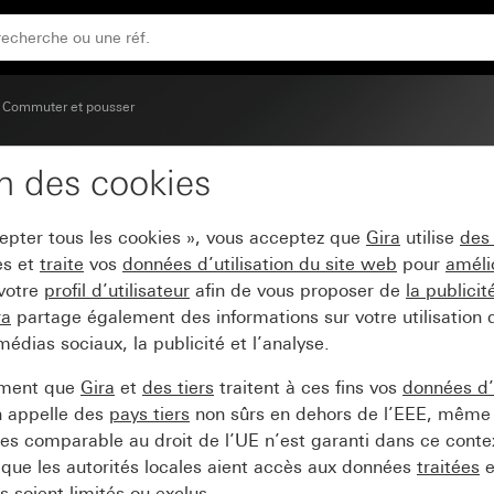
et un grand symbole palpable Lumière
Commuter et pousser
on des cookies
c une grande zone d’ins
cepter tous les cookies », vous acceptez que
Gira
utilise
des
mière
es et
traite
vos
données d’utilisation du site web
pour
améli
 votre
profil d’utilisateur
afin de vous proposer de
la publici
ra
partage également des informations sur votre utilisation
médias sociaux, la publicité et l’analyse.
ement que
Gira
et
des tiers
traitent à ces fins vos
données d’u
n appelle des
pays tiers
non sûrs en dehors de l’EEE, même 
s comparable au droit de l’UE n’est garanti dans ce context
que les autorités locales aient accès aux données
traitées
e
 soient limités ou exclus.