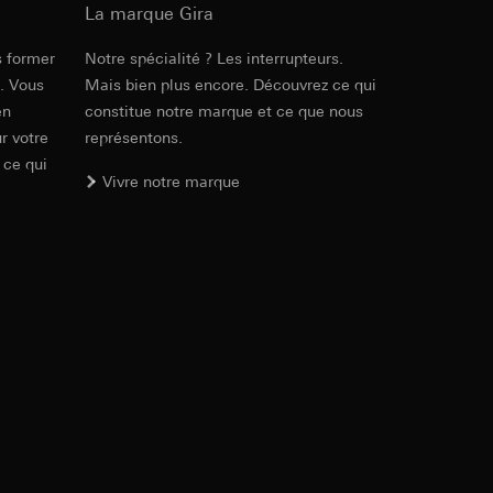
ic, localisation
int a du RGPD
La marque Gira
s former
Notre spécialité ? Les interrupteurs.
e. Vous
Mais bien plus encore. Découvrez ce qui
int a du RGPD
en
constitue notre marque et ce que nous
r votre
représentons.
 ce qui
Vivre notre marque
lles, consultez
e Internet visitée
 à demander au
a du RGPD
int a du RGPD
lles, consultez
itaires