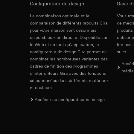
date et heure de la 
Traitement ultér
Configurateur de design
Base d
géographique
Destinataire:
Base juridique et, l
La combinaison optimale et la
Vous tro
Services interne
Utilisation du se
comparaison de différents produits Gira
de média
Hotjar Ltd.
Traitement ultér
pour votre maison sont désormais
produits
Transfert vers un pa
Destinataire:
disponibles « en direct ». Disponible sur
utiliser 
Durée de vie du coo
Services interne
le Web et en tant qu’application, le
lire nos 
Google Ireland L
configurateur de design Gira permet de
sujet.
YouTube
Pour obtenir des
combiner les nombreuses variantes des
https://business.
Accéd
Finalités du traite
cadres de finition des programmes
média
Catégories de donn
Transfert vers un pa
d’interrupteurs Gira avec des fonctions
Base juridique et, l
Pays tiers : USA
sélectionnées dans différents matériaux
Utilisation du se
Décision d’adéqu
et couleurs.
contact du point
Traitement ultér
Accéder au configurateur de design
Durée de vie du coo
Destinataire:
Google Ireland L
Pixel TikTok
Pour obtenir des
https://business.
Finalités du traite
Transfert vers un pa
Évaluation de l’