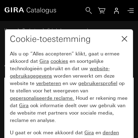
Gira Afdekraam Gira Esprit edelstaal
Home
Producten
Schakelaarprogramma’s
Gira Esprit (System 55)
Afdekraam Gira Esprit
Cookie-toestemming
Als u op “Alles accepteren” klikt, gaat u ermee
Afdekraam Gira Esprit edelstaal
akkoord dat
Gira
cookies
en soortgelijke
technologieën gebruikt en dat uw
website-
gebruiksgegevens
worden verwerkt om deze
website te
verbeteren
en uw
gebruikersprofiel
op
te stellen voor het weergeven van
gepersonaliseerde reclame.
Houd er rekening mee
dat
Gira
ook informatie deelt over uw gebruik van
de website met partners voor sociale media,
reclame en analyse.
U gaat er ook mee akkoord dat
Gira
en
derden