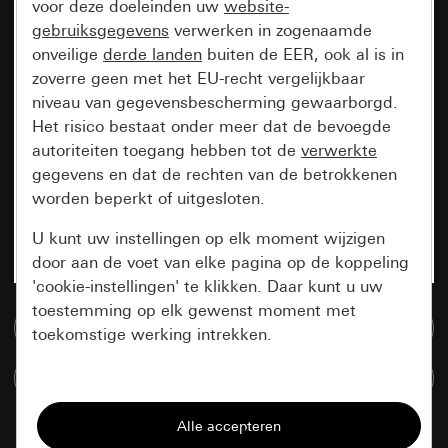
voor deze doeleinden uw
website-
gebruiksgegevens
verwerken in zogenaamde
onveilige
derde landen
buiten de EER, ook al is in
zoverre geen met het EU-recht vergelijkbaar
niveau van gegevensbescherming gewaarborgd.
Het risico bestaat onder meer dat de bevoegde
autoriteiten toegang hebben tot de
verwerkte
gegevens en dat de rechten van de betrokkenen
worden beperkt of uitgesloten.
U kunt uw instellingen op elk moment wijzigen
door aan de voet van elke pagina op de koppeling
'cookie-instellingen' te klikken. Daar kunt u uw
toestemming op elk gewenst moment met
Naar de mediadatabase
toekomstige werking intrekken.
Artikelen verglijken
Essentieel
Alle cookies die wij nodig hebben om de
pagina te kunnen weergeven.