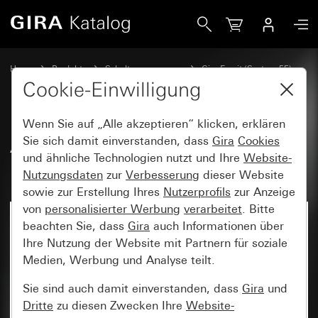
Gira Abdeckrahmen Gira Esprit Edelstahl
Home
Produkte
Schalterprogramme
Gira Esprit (System 55)
Abdeckrahmen Gira Esprit
Cookie-Einwilligung
Wenn Sie auf „Alle akzeptieren“ klicken, erklären
Abdeckrahmen Gira Esprit
Sie sich damit einverstanden, dass
Gira
Cookies
und ähnliche Technologien nutzt und Ihre
Website-
Edelstahl
Nutzungsdaten
zur
Verbesserung
dieser Website
sowie zur Erstellung Ihres
Nutzerprofils
zur Anzeige
von
personalisierter Werbung
verarbeitet
. Bitte
beachten Sie, dass
Gira
auch Informationen über
Ihre Nutzung der Website mit Partnern für soziale
Medien, Werbung und Analyse teilt.
Sie sind auch damit einverstanden, dass
Gira
und
Dritte
zu diesen Zwecken Ihre
Website-