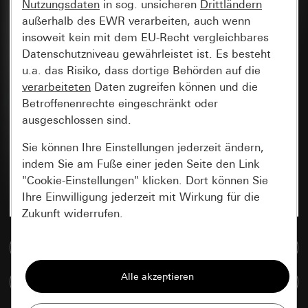
Nutzungsdaten
in sog. unsicheren
Drittländern
außerhalb des EWR verarbeiten, auch wenn
insoweit kein mit dem EU-Recht vergleichbares
Datenschutzniveau gewährleistet ist. Es besteht
u.a. das Risiko, dass dortige Behörden auf die
verarbeiteten
Daten zugreifen können und die
Betroffenenrechte eingeschränkt oder
ausgeschlossen sind.
Sie können Ihre Einstellungen jederzeit ändern,
indem Sie am Fuße einer jeden Seite den Link
"Cookie-Einstellungen" klicken. Dort können Sie
Ihre Einwilligung jederzeit mit Wirkung für die
Zukunft widerrufen.
Zur Mediadatenbank
Essenziell
Alle Cookies, die wir benötigen um Ihnen die
Artikel vergleichen
Seite anzeigen zu können.