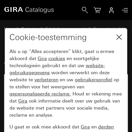
Gira Afdekraam Gira TX_44 antraciet
Home
Producten
Schakelaarprogramma’s
Gira spatwaterdicht
Spatwaterdicht inbouw IP44 Gira TX_44
Cookie-toestemming
Als u op “Alles accepteren” klikt, gaat u ermee
Afdekraam Gira TX_44 antraciet
akkoord dat
Gira
cookies
en soortgelijke
technologieën gebruikt en dat uw
website-
gebruiksgegevens
worden verwerkt om deze
website te
verbeteren
en uw
gebruikersprofiel
op
te stellen voor het weergeven van
gepersonaliseerde reclame.
Houd er rekening mee
dat
Gira
ook informatie deelt over uw gebruik van
de website met partners voor sociale media,
reclame en analyse.
U gaat er ook mee akkoord dat
Gira
en
derden