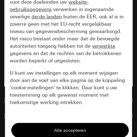
voor deze doeleinden uw
website-
gebruiksgegevens
verwerken in zogenaamde
onveilige
derde landen
buiten de EER, ook al is in
zoverre geen met het EU-recht vergelijkbaar
niveau van gegevensbescherming gewaarborgd.
Het risico bestaat onder meer dat de bevoegde
autoriteiten toegang hebben tot de
verwerkte
gegevens en dat de rechten van de betrokkenen
worden beperkt of uitgesloten.
U kunt uw instellingen op elk moment wijzigen
door aan de voet van elke pagina op de koppeling
'cookie-instellingen' te klikken. Daar kunt u uw
toestemming op elk gewenst moment met
Naar de mediadatabase
toekomstige werking intrekken.
Artikelen verglijken
Essentieel
Alle cookies die wij nodig hebben om de
pagina te kunnen weergeven.