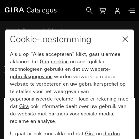
Gira Afdekramen Gira Event Opaque wit met overgangsafde
Home
Producten
Schakelaarprogramma’s
Gira Event (System 55)
Gira Event
Cookie-toestemming
Als u op “Alles accepteren” klikt, gaat u ermee
Afdekramen Gira Event Opaque
akkoord dat
Gira
cookies
en soortgelijke
technologieën gebruikt en dat uw
website-
wit met overgangsafdekplaat
gebruiksgegevens
worden verwerkt om deze
zuiver wit glanzend
website te
verbeteren
en uw
gebruikersprofiel
op
te stellen voor het weergeven van
gepersonaliseerde reclame.
Houd er rekening mee
dat
Gira
ook informatie deelt over uw gebruik van
de website met partners voor sociale media,
reclame en analyse.
U gaat er ook mee akkoord dat
Gira
en
derden