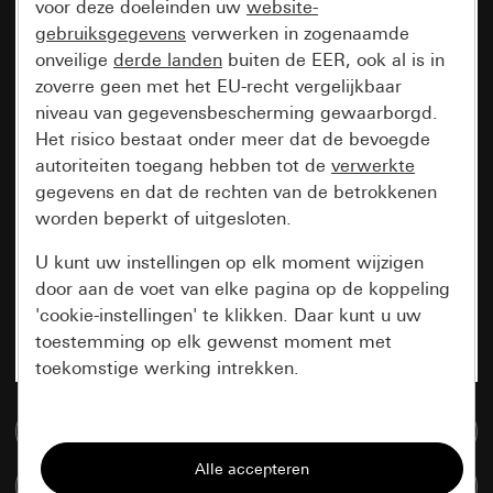
voor deze doeleinden uw
website-
gebruiksgegevens
verwerken in zogenaamde
onveilige
derde landen
buiten de EER, ook al is in
zoverre geen met het EU-recht vergelijkbaar
niveau van gegevensbescherming gewaarborgd.
Het risico bestaat onder meer dat de bevoegde
autoriteiten toegang hebben tot de
verwerkte
gegevens en dat de rechten van de betrokkenen
worden beperkt of uitgesloten.
U kunt uw instellingen op elk moment wijzigen
door aan de voet van elke pagina op de koppeling
'cookie-instellingen' te klikken. Daar kunt u uw
toestemming op elk gewenst moment met
toekomstige werking intrekken.
Essentieel
Naar de mediadatabase
Alle cookies die wij nodig hebben om de
Artikelen verglijken
pagina te kunnen weergeven.