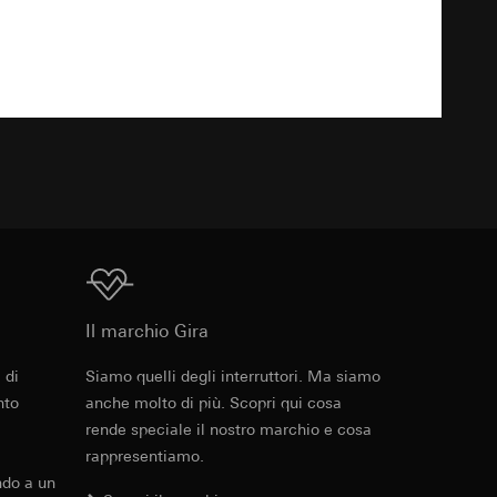
Download
 delle mansioni
e ora della visita,
 delle
 delle
TXT
sioni
sioni
Download
andard, copia da
andard, copia da
a GDPR
Il marchio Gira
a GDPR
 di
Siamo quelli degli interruttori. Ma siamo
Cod. art. 0213334
nto
anche molto di più. Scopri qui cosa
rende speciale il nostro marchio e cosa
RFA
, 388 KB
rappresentiamo.
ioni per l'attivazione
ndo a un
 da parte del