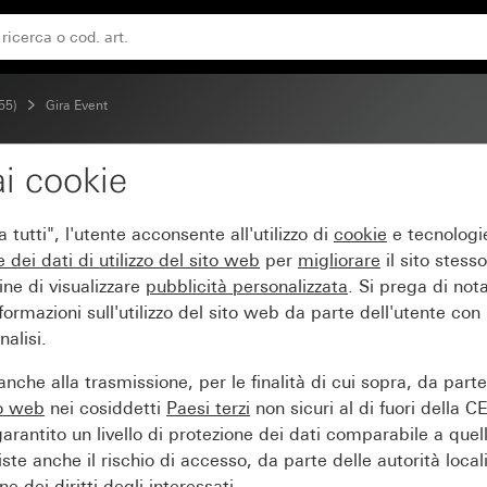
a bianco puro brillante
55)
Gira Event
i cookie
paque bianco con placca
tutti", l'utente acconsente all'utilizzo di
cookie
e tecnologie
e dei
dati di utilizzo del sito web
per
migliorare
il sito stesso
ine di visualizzare
pubblicità personalizzata
. Si prega di no
ormazioni sull'utilizzo del sito web da parte dell'utente con
alisi.
nche alla trasmissione, per le finalità di cui sopra, da part
to web
nei cosiddetti
Paesi terzi
non sicuri al di fuori della C
arantito un livello di protezione dei dati comparabile a quel
iste anche il rischio di accesso, da parte delle autorità locali
e dei diritti degli interessati.