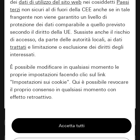
dei
dati di utilizzo del sito web
nei cosiddetti
Paesi
terzi
non sicuri al di fuori della CEE anche se in tale
frangente non viene garantito un livello di
protezione dei dati comparabile a quello previsto
secondo il diritto della UE. Sussiste anche il rischio
di accesso, da parte delle autorità locali, ai dati
trattati
e limitazione o esclusione dei diritti degli
interessati.
È possibile modificare in qualsiasi momento le
proprie impostazioni facendo clic sul link
"Impostazioni sui cookie". Qui è possibile revocare
il proprio consenso in qualsiasi momento con
effetto retroattivo.
Essenziali
Vai alla banca dati multimediale
Tutti i cookie necessari per poter mostrare la
pagina.
Confronta articoli