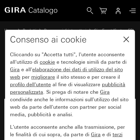
Gira Placca Gira Event Opaque bianco con placca intermedi
Home
Prodotti
Programmi di interruttori
Gira Event (System 55)
Gira Event
Consenso ai cookie
Cliccando su "Accetta tutti", l'utente acconsente
Placca Gira Event Opaque
all'utilizzo di
cookie
e tecnologie simili da parte di
Gira
e all'
elaborazione dei
dati di utilizzo del sito
bianco con placca intermedia
web
per
migliorare
il sito stesso e per creare il
bianco puro brillante
profilo dell'utente
al fine di visualizzare
pubblicità
personalizzata
. Si prega di notare che
Gira
condivide anche le informazioni sull'utilizzo del sito
web da parte dell'utente con partner per social
media, pubblicità e analisi.
L'utente acconsente anche alla trasmissione, per
le finalità di cui sopra, da parte di
Gira
e di
terzi