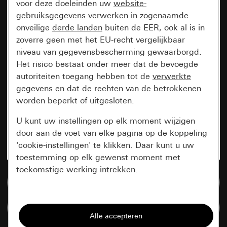
voor deze doeleinden uw
website-
gebruiksgegevens
verwerken in zogenaamde
onveilige
derde landen
buiten de EER, ook al is in
zoverre geen met het EU-recht vergelijkbaar
niveau van gegevensbescherming gewaarborgd.
Het risico bestaat onder meer dat de bevoegde
autoriteiten toegang hebben tot de
verwerkte
gegevens en dat de rechten van de betrokkenen
worden beperkt of uitgesloten.
U kunt uw instellingen op elk moment wijzigen
door aan de voet van elke pagina op de koppeling
'cookie-instellingen' te klikken. Daar kunt u uw
toestemming op elk gewenst moment met
toekomstige werking intrekken.
Naar de mediadatabase
Essentieel
Artikelen verglijken
Alle cookies die wij nodig hebben om de
pagina te kunnen weergeven.