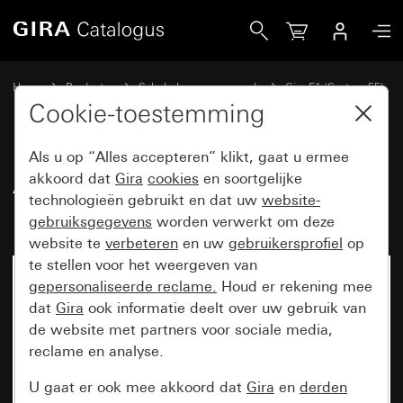
Gira Afdekraam Gira E1 grijs mat (gelakt)
Home
Producten
Schakelaarprogramma’s
Gira E1 (System 55)
Afdekraam Gira E1
Cookie-toestemming
Als u op “Alles accepteren” klikt, gaat u ermee
Afdekraam Gira E1 grijs mat
akkoord dat
Gira
cookies
en soortgelijke
technologieën gebruikt en dat uw
website-
(gelakt)
gebruiksgegevens
worden verwerkt om deze
website te
verbeteren
en uw
gebruikersprofiel
op
te stellen voor het weergeven van
gepersonaliseerde reclame.
Houd er rekening mee
dat
Gira
ook informatie deelt over uw gebruik van
de website met partners voor sociale media,
reclame en analyse.
U gaat er ook mee akkoord dat
Gira
en
derden