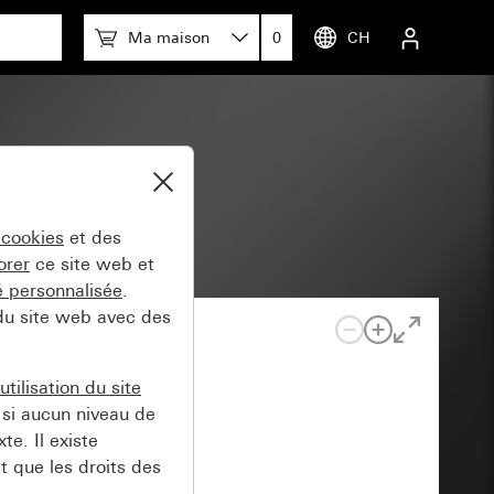
Ma maison
0
CH
 cookies
et des
orer
ce site web et
té personnalisée
.
 du site web avec des
tilisation du site
si aucun niveau de
e. Il existe
t que les droits des