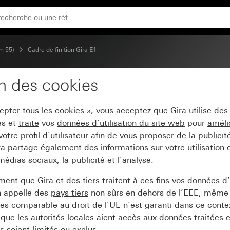
m 55)
Cadre de finition Gira E1
on des cookies
a E1 gris mat (laqué)
cepter tous les cookies », vous acceptez que
Gira
utilise
des
es et
traite
vos
données d’utilisation du site web
pour
améli
 votre
profil d’utilisateur
afin de vous proposer de
la publici
ra
partage également des informations sur votre utilisation
médias sociaux, la publicité et l’analyse.
ement que
Gira
et
des tiers
traitent à ces fins vos
données d’u
n appelle des
pays tiers
non sûrs en dehors de l’EEE, même 
s comparable au droit de l’UE n’est garanti dans ce context
que les autorités locales aient accès aux données
traitées
e
 soient limités ou exclus.