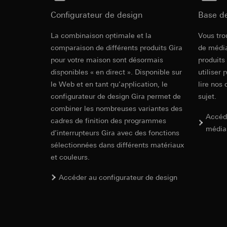
souris effectués 
Catégories de donn
concerné, adress
Configurateur de design
Base d
référence et horod
Base juridique et, l
Base juridique et, l
Cover frame
La combinaison optimale et la
Vous tro
Utilisation du se
Utilisation du se
comparaison de différents produits Gira
de média
Traitement ultér
Traitement ultér
pour votre maison sont désormais
produits
Cleaning and care
Destinataire:
Vimeo
Destinataire:
disponibles « en direct ». Disponible sur
utiliser 
Transfert vers un pa
Services interne
le Web et en tant qu’application, le
lire nos 
Pays tiers : USA
LinkedIn Irelan
configurateur de design Gira permet de
sujet.
Décision d’adéqu
Transfert vers un pa
combiner les nombreuses variantes des
contact du point
En ce qui concerne 
Accéd
cadres de finition des programmes
nous vous renvoyons
Durée de vie du coo
média
d’interrupteurs Gira avec des fonctions
Durée de vie du coo
sélectionnées dans différents matériaux
Hotjar
Gira E1
et couleurs.
Google Ads (
Finalités du traite
sélectionnées. Cela
Finalités du traite
Accéder au configurateur de design
Steckbrief, Merkm
cliquent, comment il
campagnes. Google A
des plates-formes d
Catégories de donn
numériques, et pour
Base juridique et, l
Catégories de donn
Utilisation du se