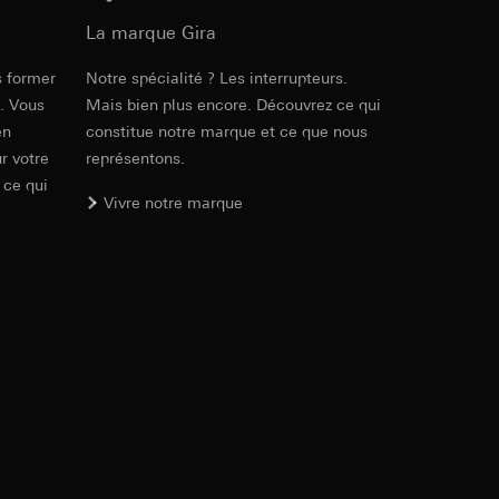
ur le site web
 adresse IP, URL de
La marque Gira
s former
Notre spécialité ? Les interrupteurs.
PDF
, 600.29 KB
e. Vous
Mais bien plus encore. Découvrez ce qui
int a du RGPD
int a du RGPD
en
constitue notre marque et ce que nous
r votre
représentons.
 ce qui
Vivre notre marque
 à demander au
l à des pays tiers.
a du RGPD
Téléchargement
tiers par LinkedIn,
al/privacy-policy
PDF
, 214.06 KB
ermique de pages
ous voyons où ils
 succès des
sur des sites web,
s-formes
, site web visité,