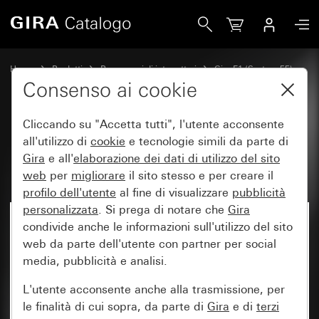
Gira Placca Gira E1 grigio opaco (verniciato)
Home
Prodotti
Programmi di interruttori
Gira E1 (System 55)
Placca Gira E1
Consenso ai cookie
Cliccando su "Accetta tutti", l'utente acconsente
Placca Gira E1 grigio opaco
all'utilizzo di
cookie
e tecnologie simili da parte di
Gira
e all'
elaborazione dei
dati di utilizzo del sito
(verniciato)
web
per
migliorare
il sito stesso e per creare il
profilo dell'utente
al fine di visualizzare
pubblicità
personalizzata
. Si prega di notare che
Gira
condivide anche le informazioni sull'utilizzo del sito
web da parte dell'utente con partner per social
media, pubblicità e analisi.
L'utente acconsente anche alla trasmissione, per
le finalità di cui sopra, da parte di
Gira
e di
terzi