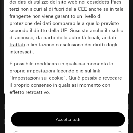
dei
dati di utilizzo del sito web
nei cosiddetti
Paesi
terzi
non sicuri al di fuori della CEE anche se in tale
frangente non viene garantito un livello di
protezione dei dati comparabile a quello previsto
secondo il diritto della UE. Sussiste anche il rischio
di accesso, da parte delle autorità locali, ai dati
trattati
e limitazione o esclusione dei diritti degli
interessati.
È possibile modificare in qualsiasi momento le
proprie impostazioni facendo clic sul link
"Impostazioni sui cookie". Qui è possibile revocare
il proprio consenso in qualsiasi momento con
effetto retroattivo.
Vai alla banca dati multimediale
Essenziali
Tutti i cookie necessari per poter mostrare la
Confronta articoli
pagina.