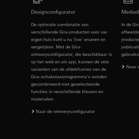
internetadres o
Latere verwerkin
Rechtsgrondslag en
Designconfigurator
Mediad
Ontvanger:
Gebruik van de d
Interne afdeling
De optimale combinatie van
Latere verwerkin
In de Gi
Revit Besta
LinkedIn Irelan
verschillende Gira-producten voor uw
afbeeldi
Ontvanger:
Vimeo, 
eigen huis kunt u nu ‘live’ ervaren en
producte
Overdracht aan der
Overdracht aan der
tot het doorgeven 
vergelijken. Met de Gira-
publicat
Derde land: VS
privacyverklaring: 
ontwerpconfigurator, die beschikbaar is
gebruik
Passendheidsbesl
Levensduur van de 
via contactgegev
op het web en als app, kunnen de vele
Naar 
varianten van de afdekframes van de
Levensduur van de 
Google Ads (
Gira-schakelaarprogramma's worden
Gegevensverwerkin
gecombineerd met geselecteerde
Hotjar
gebruikt gegevens o
functies in verschillende kleuren en
Gegevensverwerkin
zoekresultaten en 
materialen.
warmtebeeld maken.
Categorieën van p
IFC Bestand
zien waar ze klikke
bezoek, apparaatinf
Naar de ontwerpconfigurator
Categorieën van p
Rechtsgrondslag en
Rechtsgrondslag en
Gebruik van de d
Gebruik van de d
Latere verwerkin
Latere verwerkin