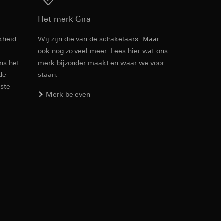
Download
Het merk Gira
kheid
Wij zijn die van de schakelaars. Maar
ook nog zo veel meer. Lees hier wat ons
Artikelnr. 021304
ens het
merk bijzonder maakt en waar we voor
den. Met betrekking
ij naar hun
 de
staan.
RFA
, 372 KB
este
opie aan te vragen
Merk beleven
Download
smeting. Google Ads
 media platforms, in
n soort
s te meten.
ina bewegen. We
m en tijd van het
Artikelnr. 021304
IFC
, 112.78 KB