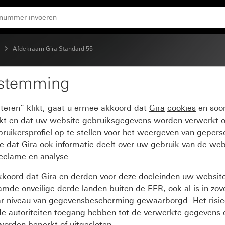
Afdekraam Gira Standard 55
estemming
dard 55 zuiver wit mat
pteren” klikt, gaat u ermee akkoord dat
Gira
cookies
en soor
ikt en dat uw
website-gebruiksgegevens
worden verwerkt o
ruikersprofiel
op te stellen voor het weergeven van
gepers
ee dat
Gira
ook informatie deelt over uw gebruik van de web
reclame en analyse.
kkoord dat
Gira
en
derden
voor deze doeleinden uw
websit
amde onveilige
derde landen
buiten de EER, ook al is in zo
ar niveau van gegevensbescherming gewaarborgd. Het risic
e autoriteiten toegang hebben tot de
verwerkte
gegevens e
orden beperkt of uitgesloten.