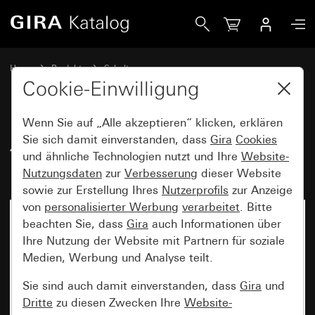
Gira Abdeckrahmen Gira Standard 55 Reinweiß seidenmatt
Home
Produkte
Schalterprogramme
Gira Standard 55 (System 55)
Abdeckrahmen Gira Standard 55
Cookie-Einwilligung
Wenn Sie auf „Alle akzeptieren“ klicken, erklären
Abdeckrahmen Gira Standard 55
Sie sich damit einverstanden, dass
Gira
Cookies
und ähnliche Technologien nutzt und Ihre
Website-
Reinweiß seidenmatt
Nutzungsdaten
zur
Verbesserung
dieser Website
sowie zur Erstellung Ihres
Nutzerprofils
zur Anzeige
von
personalisierter Werbung
verarbeitet
. Bitte
beachten Sie, dass
Gira
auch Informationen über
Ihre Nutzung der Website mit Partnern für soziale
Medien, Werbung und Analyse teilt.
Sie sind auch damit einverstanden, dass
Gira
und
Dritte
zu diesen Zwecken Ihre
Website-