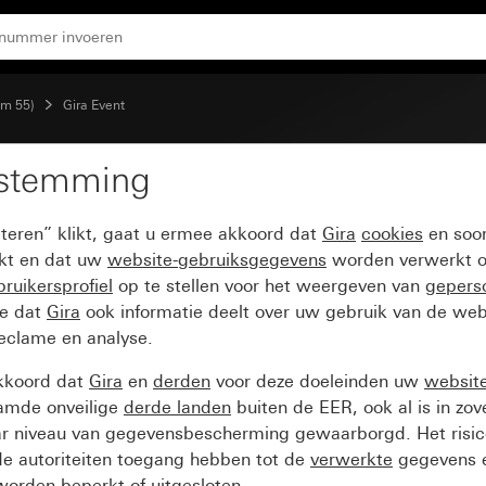
plaat antraciet
em 55)
Gira Event
estemming
nt Clear zand met over
pteren” klikt, gaat u ermee akkoord dat
Gira
cookies
en soor
ikt en dat uw
website-gebruiksgegevens
worden verwerkt o
ruikersprofiel
op te stellen voor het weergeven van
gepers
ee dat
Gira
ook informatie deelt over uw gebruik van de web
reclame en analyse.
kkoord dat
Gira
en
derden
voor deze doeleinden uw
websit
amde onveilige
derde landen
buiten de EER, ook al is in zo
ar niveau van gegevensbescherming gewaarborgd. Het risic
e autoriteiten toegang hebben tot de
verwerkte
gegevens e
orden beperkt of uitgesloten.