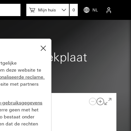
Mijn huis
0
NL
gangsafdekplaat
tgelijke
m deze website te
onaliseerde reclame.
site met partners
e-gebruiksgegevens
verre geen met het
o bestaat onder
n dat de rechten