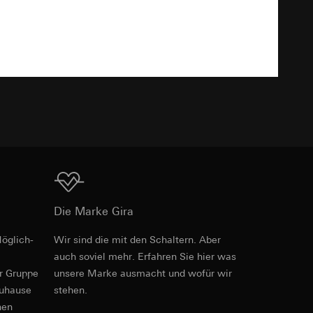
Download
e unter
TXT
 Kopie zu erfragen
 Kopie zu erfragen
Download
Die Marke Gira
onen zur Schaltung
öglich­
Wir sind die mit den Schaltern. Aber
Art.-Nr. 0211778
auch soviel mehr. Erfahren Sie hier was
uf der Website, vom
Referrer-URL sowie
er Gruppe
unsere Marke aus­macht und wofür wir
RFA
, 464 KB
site, vom Nutzer
zuhause
stehen.
hs auf der
nen