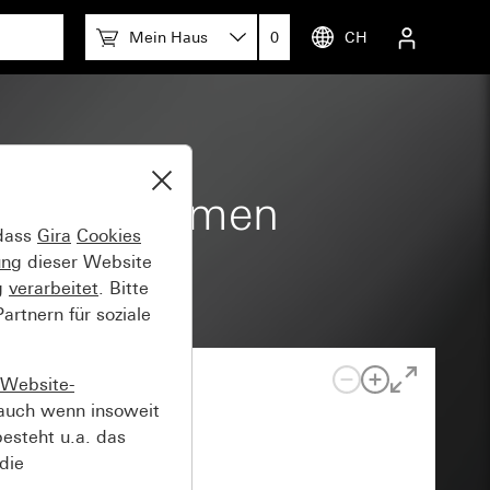
Mein Haus
0
CH
wischenrahmen
 dass
Gira
Cookies
ung
dieser Website
g
verarbeitet
. Bitte
rtnern für soziale
Website-
auch wenn insoweit
esteht u.a. das
die