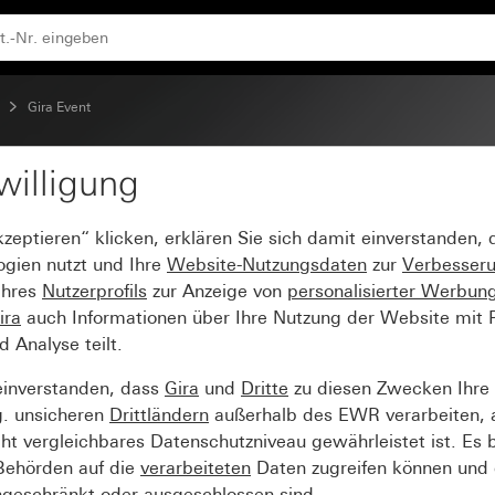
en Anthrazit
Gira Event
willigung
Event Klar Sand mit Z
kzeptieren“ klicken, erklären Sie sich damit einverstanden,
ogien nutzt und Ihre
Website-Nutzungsdaten
zur
Verbesser
Ihres
Nutzerprofils
zur Anzeige von
personalisierter Werbun
ira
auch Informationen über Ihre Nutzung der Website mit Pa
Analyse teilt.
einverstanden, dass
Gira
und
Dritte
zu diesen Zwecken Ihre
g. unsicheren
Drittländern
außerhalb des EWR verarbeiten, 
t vergleichbares Datenschutzniveau gewährleistet ist. Es b
 Behörden auf die
verarbeiteten
Daten zugreifen können und 
ngeschränkt oder ausgeschlossen sind.