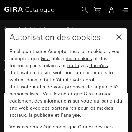
Gira Cadres de finition Gira Event Clear sable avec cadre i
Accueil
Produits
Programmes d'interrupteurs
Gira Event (System 55)
Gira Event
Autorisation des cookies
En cliquant sur « Accepter tous les cookies », vous
Cadres de finition Gira Event
acceptez que
Gira
utilise
des cookies
et des
technologies similaires et
traite
vos
données
Clear sable avec cadre
d’utilisation du site web
pour
améliorer
ce site
intermédiaire anthracite
web et dans le but d’établir votre
profil
d’utilisateur
afin de vous proposer de
la publicité
personnalisée
. Veuillez noter que
Gira
partage
également des informations sur votre utilisation du
site web avec des partenaires pour les médias
sociaux, la publicité et l’analyse.
Vous acceptez également que
Gira
et
des tiers