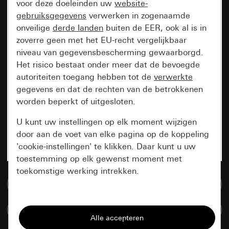
voor deze doeleinden uw
website-
gebruiksgegevens
verwerken in zogenaamde
onveilige
derde landen
buiten de EER, ook al is in
zoverre geen met het EU-recht vergelijkbaar
niveau van gegevensbescherming gewaarborgd.
Het risico bestaat onder meer dat de bevoegde
autoriteiten toegang hebben tot de
verwerkte
gegevens en dat de rechten van de betrokkenen
worden beperkt of uitgesloten.
U kunt uw instellingen op elk moment wijzigen
door aan de voet van elke pagina op de koppeling
'cookie-instellingen' te klikken. Daar kunt u uw
toestemming op elk gewenst moment met
toekomstige werking intrekken.
Naar de mediadatabase
Essentieel
Artikelen verglijken
Alle cookies die wij nodig hebben om de
pagina te kunnen weergeven.