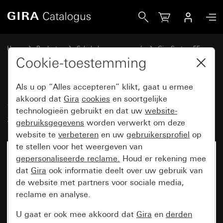
Gira System 3000 jaloezie- en schakelklok BT System 55
Home
Producten
Schakelaarprogramma’s
Gira System 55
Schakelen en drukken
Cookie-toestemming
Als u op “Alles accepteren” klikt, gaat u ermee
System 3000 jaloezie- en
akkoord dat
Gira
cookies
en soortgelijke
technologieën gebruikt en dat uw
website-
schakelklok BT System 55
gebruiksgegevens
worden verwerkt om deze
website te
verbeteren
en uw
gebruikersprofiel
op
te stellen voor het weergeven van
gepersonaliseerde reclame.
Houd er rekening mee
dat
Gira
ook informatie deelt over uw gebruik van
de website met partners voor sociale media,
reclame en analyse.
U gaat er ook mee akkoord dat
Gira
en
derden