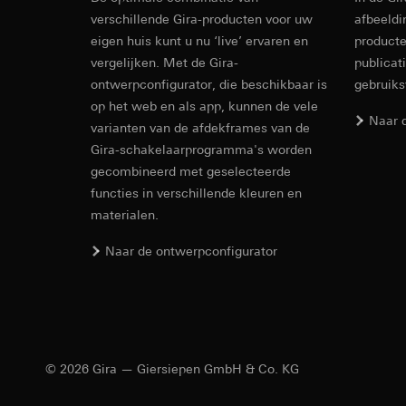
internetadres o
alternatieve
verschillende Gira-producten voor uw
afbeeldi
Latere verwerkin
Rechtsgrondslag en
eigen huis kunt u nu ‘live’ ervaren en
producte
Ontvanger:
Gebruik van de d
vergelijken. Met de Gira-
publicat
Gebruiksaanwijzin
Interne afdeling
Latere verwerkin
ontwerpconfigurator, die beschikbaar is
gebruik
LinkedIn Irelan
Ontvanger:
Vimeo, 
op het web en als app, kunnen de vele
Overdracht aan der
Overdracht aan der
Naar 
varianten van de afdekframes van de
tot het doorgeven 
Derde land: VS
Gira-schakelaarprogramma's worden
privacyverklaring: 
Passendheidsbesl
gecombineerd met geselecteerde
Levensduur van de 
via contactgegev
functies in verschillende kleuren en
Levensduur van de 
Google Ads (
materialen.
Gegevensverwerkin
Hotjar
Naar de ontwerpconfigurator
gebruikt gegevens o
Gegevensverwerkin
zoekresultaten en 
warmtebeeld maken.
Categorieën van p
zien waar ze klikke
bezoek, apparaatinf
Categorieën van p
Rechtsgrondslag en
Rechtsgrondslag en
Gebruik van de d
© 2026 Gira — Giersiepen GmbH & Co. KG
Gebruik van de d
Latere verwerkin
Latere verwerkin