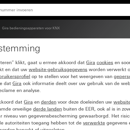
n voor Gira One en KNX System 55
Gira bedieningsapparaten voor KNX
estemming
 2-voudig onbedrukt/pij
pteren” klikt, gaat u ermee akkoord dat
Gira
cookies
en soor
 55
ikt en dat uw
website-gebruiksgegevens
worden verwerkt o
ruikersprofiel
op te stellen voor het weergeven van
gepers
ee dat
Gira
ook informatie deelt over uw gebruik van de web
reclame en analyse.
kkoord dat
Gira
en
derden
voor deze doeleinden uw
websit
amde onveilige
derde landen
buiten de EER, ook al is in zo
ar niveau van gegevensbescherming gewaarborgd. Het risic
e autoriteiten toegang hebben tot de
verwerkte
gegevens e
orden beperkt of uitgesloten.