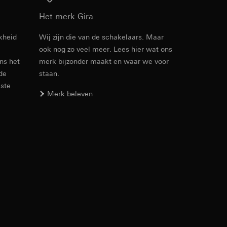
Download
Het merk Gira
kheid
Wij zijn die van de schakelaars. Maar
ook nog zo veel meer. Lees hier wat ons
Artikelnr. 5171 ..

ens het
merk bijzonder maakt en waar we voor
5172 ..

den. Met betrekking
5173 ..

 de
staan.
ij naar hun
5174 ..

este
opie aan te vragen
5175 ..
Merk beleven
PDF
, 3.33 MB
smeting. Google Ads
 media platforms, in
Download
n soort
s te meten.
ina bewegen. We
m en tijd van het
Artikelnr. 5171 ..

5172 ..

5173 ..

5174 ..
