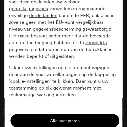
voor deze doeleinden uw
website-
gebruiksgegevens
verwerken in zogenaamde
onveilige
derde landen
buiten de EER, ook al is in
zoverre geen met het EU-recht vergelijkbaar
niveau van gegevensbescherming gewaarborgd.
Het risico bestaat onder meer dat de bevoegde
autoriteiten toegang hebben tot de
verwerkte
gegevens en dat de rechten van de betrokkenen
worden beperkt of uitgesloten.
U kunt uw instellingen op elk moment wijzigen
door aan de voet van elke pagina op de koppeling
'cookie-instellingen' te klikken. Daar kunt u uw
toestemming op elk gewenst moment met
toekomstige werking intrekken.
Essentieel
Naar de mediadatabase
Alle cookies die wij nodig hebben om de
Artikelen verglijken
pagina te kunnen weergeven.