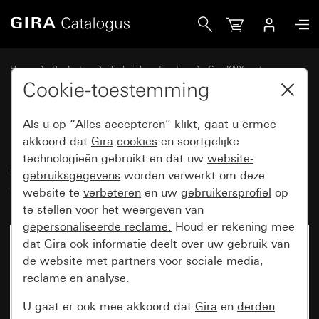
Gira Drukcontact met wip 2-voudig onbedrukt/pijlsymbole
Home
Producten
Techniek en functies
Gira KNX systeem
Gira bedieningsapparaten voor KNX
Cookie-toestemming
Als u op “Alles accepteren” klikt, gaat u ermee
Drukcontact met wip 2-voudig
akkoord dat
Gira
cookies
en soortgelijke
technologieën gebruikt en dat uw
website-
onbedrukt/pijlsymbolen voor Gira
gebruiksgegevens
worden verwerkt om deze
One en KNX System 55
website te
verbeteren
en uw
gebruikersprofiel
op
te stellen voor het weergeven van
gepersonaliseerde reclame.
Houd er rekening mee
dat
Gira
ook informatie deelt over uw gebruik van
de website met partners voor sociale media,
reclame en analyse.
U gaat er ook mee akkoord dat
Gira
en
derden