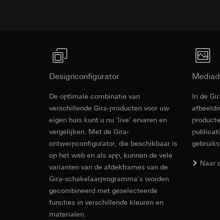
internetadres o
Latere verwerkin
Rechtsgrondslag en
Ontvanger:
Gebruik van de d
Interne afdeling
Latere verwerkin
LinkedIn Irelan
Ontvanger:
Vimeo, 
Overdracht aan der
Overdracht aan der
tot het doorgeven 
Designconfigurator
Mediad
Derde land: VS
privacyverklaring: 
Passendheidsbesl
Levensduur van de 
De optimale combinatie van
In de Gi
via contactgegev
Revit Besta
verschillende Gira-producten voor uw
afbeeldi
Levensduur van de 
Google Ads (
eigen huis kunt u nu ‘live’ ervaren en
producte
vergelijken. Met de Gira-
publicat
Gegevensverwerkin
Hotjar
gebruikt gegevens o
ontwerpconfigurator, die beschikbaar is
gebruik
Gegevensverwerkin
zoekresultaten en 
op het web en als app, kunnen de vele
warmtebeeld maken.
Categorieën van p
Naar 
varianten van de afdekframes van de
zien waar ze klikke
bezoek, apparaatinf
Gira-schakelaarprogramma's worden
Categorieën van p
Rechtsgrondslag en
gecombineerd met geselecteerde
Rechtsgrondslag en
Gebruik van de d
functies in verschillende kleuren en
Gebruik van de d
Latere verwerkin
materialen.
Latere verwerkin