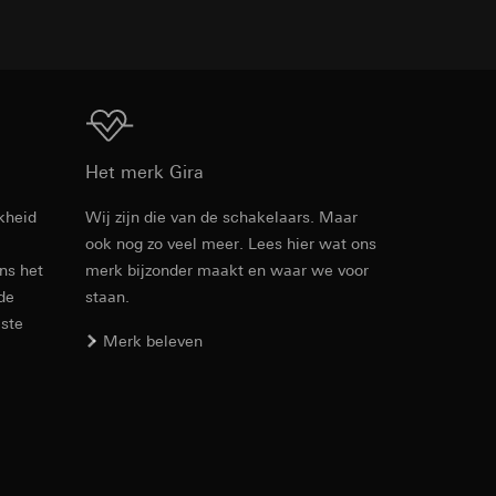
den. Met betrekking
Download
ij naar hun
Het merk Gira
opie aan te vragen
kheid
Wij zijn die van de schakelaars. Maar
ook nog zo veel meer. Lees hier wat ons
Artikelnr. 502205
ens het
merk bijzonder maakt en waar we voor
 de
staan.
smeting. Google Ads
RFA
, 512 KB
 media platforms, in
este
n soort
Merk beleven
s te meten.
ina bewegen. We
m en tijd van het
Download