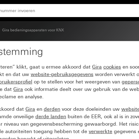
Gira bedieningsapparaten voor KNX
estemming
voor tastsensor 4.95
pteren” klikt, gaat u ermee akkoord dat
Gira
cookies
en soor
ikt en dat uw
website-gebruiksgegevens
worden verwerkt o
ruikersprofiel
op te stellen voor het weergeven van
gepers
ee dat
Gira
ook informatie deelt over uw gebruik van de web
reclame en analyse.
kkoord dat
Gira
en
derden
voor deze doeleinden uw
websit
amde onveilige
derde landen
buiten de EER, ook al is in zo
ar niveau van gegevensbescherming gewaarborgd. Het risic
e autoriteiten toegang hebben tot de
verwerkte
gegevens e
orden beperkt of uitgesloten.