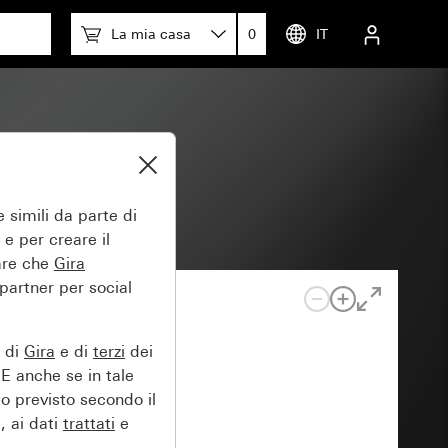
La mia casa
0
IT
4.95
 simili da parte di
 e per creare il
tare che
Gira
 partner per social
e di
Gira
e di
terzi
dei
EE anche se in tale
lo previsto secondo il
, ai dati
trattati
e