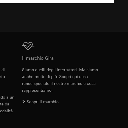
errer e timestamp
TXT
to web da parte del
 delle
web in questione,
 delle
sioni
Download
Il marchio Gira
aesi terzi. Per
imanda qui alla
 di
Siamo quelli degli interruttori. Ma siamo
Cod. art. 502205
nto
anche molto di più. Scopri qui cosa
andard, copia da
rende speciale il nostro marchio e cosa
a GDPR
RFA
, 512 KB
rappresentiamo.
ndo a un
sultati delle
Scopri il marchio
te da
web, piattaforme di
 delle campagne
odalità
Download
mica delle pagine
 Vediamo dove
e ora della visita,