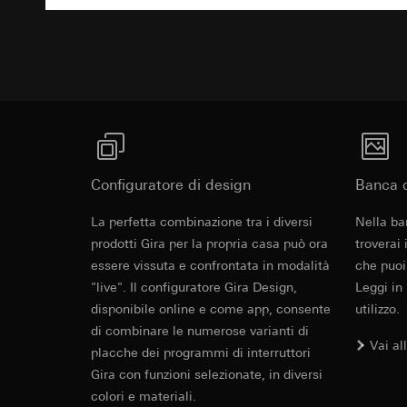
Testo di rich
Categorie di dati pe
visitatore, movi
Base giuridica e int
Sito del cliente
Utilizzo del serv
visitatore, movim
telecomunicazion
indirizzo Intern
Trattamento succe
Base giuridica e int
Destinatari:
Utilizzo del serv
Reparti interni,
telecomunicazion
LinkedIn Irelan
Trattamento succe
Configuratore di design
Banca d
Trasferimento verso
Destinatari:
Vimeo,
quanto riguarda la t
Trasferimento verso
Revit File p
La perfetta combinazione tra i diversi
rispettiva Informati
Nella ba
Paese terzo: US
Durata dei cookie:
prodotti Gira per la propria casa può ora
troverai
Decisione di ade
essere vissuta e confrontata in modalità
che puoi
richiedere in bas
Google Ads (
"live". Il configuratore Gira Design,
Leggi in
Durata dei cookie:
disponibile online e come app, consente
utilizzo.
Finalità del trattam
di combinare le numerose varianti di
campagne. Google Ads
Hotjar
Vai al
social media, risult
placche dei programmi di interruttori
Finalità del trattam
pubblicitarie.
Gira con funzioni selezionate, in diversi
selezionate. Questo
Categorie di dati pe
colori e materiali.
cliccano, quanto sc