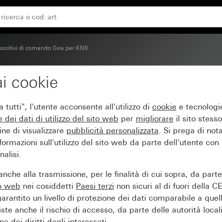
positivi di comando Gira per KNX
i cookie
duli per sensore tattile 
tutti", l'utente acconsente all'utilizzo di
cookie
e tecnologie
e dei
dati di utilizzo del sito web
per
migliorare
il sito stesso
ine di visualizzare
pubblicità personalizzata
. Si prega di no
ormazioni sull'utilizzo del sito web da parte dell'utente con
alisi.
nche alla trasmissione, per le finalità di cui sopra, da part
to web
nei cosiddetti
Paesi terzi
non sicuri al di fuori della C
arantito un livello di protezione dei dati comparabile a quel
iste anche il rischio di accesso, da parte delle autorità locali
e dei diritti degli interessati.