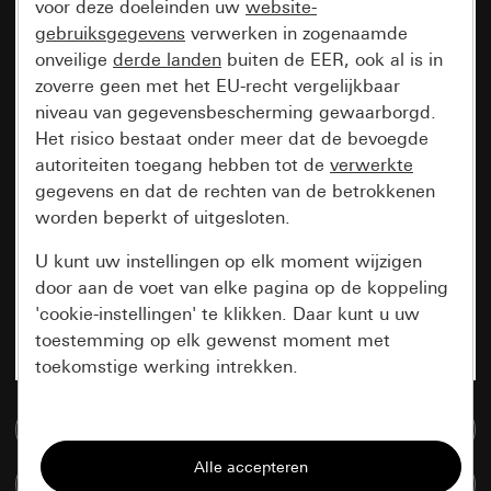
voor deze doeleinden uw
website-
gebruiksgegevens
verwerken in zogenaamde
onveilige
derde landen
buiten de EER, ook al is in
zoverre geen met het EU-recht vergelijkbaar
niveau van gegevensbescherming gewaarborgd.
Het risico bestaat onder meer dat de bevoegde
autoriteiten toegang hebben tot de
verwerkte
gegevens en dat de rechten van de betrokkenen
worden beperkt of uitgesloten.
U kunt uw instellingen op elk moment wijzigen
door aan de voet van elke pagina op de koppeling
'cookie-instellingen' te klikken. Daar kunt u uw
toestemming op elk gewenst moment met
toekomstige werking intrekken.
Essentieel
Naar de mediadatabase
Alle cookies die wij nodig hebben om de
Artikelen verglijken
pagina te kunnen weergeven.