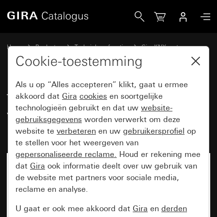
Gira Tastsensor 4.55 Standard 2-voudig voor KNX met inbedr
Home
Producten
Techniek en functies
Gira KNX systeem
Gira bedieningsapparaten voor KNX
Cookie-toestemming
Als u op “Alles accepteren” klikt, gaat u ermee
Tastsensor 4.55 Standard 2-
akkoord dat
Gira
cookies
en soortgelijke
technologieën gebruikt en dat uw
website-
voudig voor KNX met
gebruiksgegevens
worden verwerkt om deze
inbedrijfstellingswip
website te
verbeteren
en uw
gebruikersprofiel
op
te stellen voor het weergeven van
gepersonaliseerde reclame.
Houd er rekening mee
dat
Gira
ook informatie deelt over uw gebruik van
de website met partners voor sociale media,
reclame en analyse.
U gaat er ook mee akkoord dat
Gira
en
derden