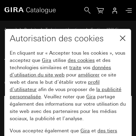
Gira Tastsensor 4.55 Standard 2x pour KNX avec bascule de
Accueil
Produits
Technique et fonctions
Système KNX Gira
Appareils de commande Gira pour KNX
Autorisation des cookies
En cliquant sur « Accepter tous les cookies », vous
Tastsensor 4.55 Standard 2x
acceptez que
Gira
utilise
des cookies
et des
technologies similaires et
traite
vos
données
pour KNX avec bascule de mise
d’utilisation du site web
pour
améliorer
ce site
en service
web et dans le but d’établir votre
profil
d’utilisateur
afin de vous proposer de
la publicité
personnalisée
. Veuillez noter que
Gira
partage
également des informations sur votre utilisation du
site web avec des partenaires pour les médias
sociaux, la publicité et l’analyse.
Vous acceptez également que
Gira
et
des tiers