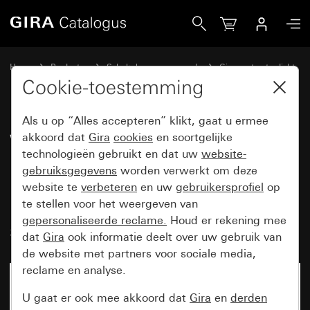
Gira Wandcontactdoos met randaarde 16 A 250 V~ met klapd
Home
Producten
Schakelaarprogramma’s
Gira spatwaterdicht
Gira spatwaterdicht opbouw IP44
Cookie-toestemming
Als u op “Alles accepteren” klikt, gaat u ermee
Wandcontactdoos met
akkoord dat
Gira
cookies
en soortgelijke
technologieën gebruikt en dat uw
website-
randaarde 16 A 250 V~ met
gebruiksgegevens
worden verwerkt om deze
klapdeksel, tekstkader en slot
website te
verbeteren
en uw
gebruikersprofiel
op
(bovenstuk) met gesorteerde
te stellen voor het weergeven van
gepersonaliseerde reclame.
Houd er rekening mee
sluitingen
dat
Gira
ook informatie deelt over uw gebruik van
de website met partners voor sociale media,
reclame en analyse.
U gaat er ook mee akkoord dat
Gira
en
derden