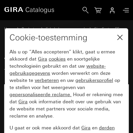
Gira Wip met controlevenster en tekstkader
Home
Producten
Schakelaarprogramma’s
Gira System 55
Schakelen en drukken
Cookie-toestemming
Als u op “Alles accepteren” klikt, gaat u ermee
Wip met controlevenster en
akkoord dat
Gira
cookies
en soortgelijke
technologieën gebruikt en dat uw
website-
tekstkader
gebruiksgegevens
worden verwerkt om deze
website te
verbeteren
en uw
gebruikersprofiel
op
te stellen voor het weergeven van
gepersonaliseerde reclame.
Houd er rekening mee
dat
Gira
ook informatie deelt over uw gebruik van
de website met partners voor sociale media,
reclame en analyse.
U gaat er ook mee akkoord dat
Gira
en
derden