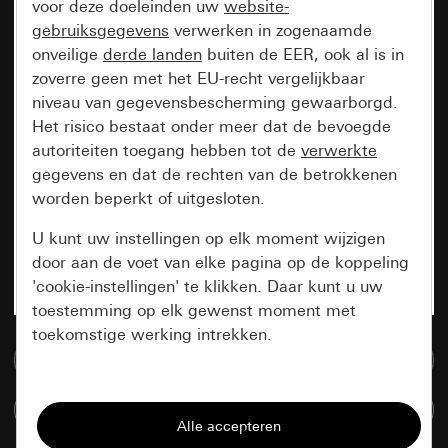
voor deze doeleinden uw
website-
gebruiksgegevens
verwerken in zogenaamde
onveilige
derde landen
buiten de EER, ook al is in
zoverre geen met het EU-recht vergelijkbaar
niveau van gegevensbescherming gewaarborgd.
Het risico bestaat onder meer dat de bevoegde
autoriteiten toegang hebben tot de
verwerkte
gegevens en dat de rechten van de betrokkenen
worden beperkt of uitgesloten.
U kunt uw instellingen op elk moment wijzigen
door aan de voet van elke pagina op de koppeling
'cookie-instellingen' te klikken. Daar kunt u uw
toestemming op elk gewenst moment met
toekomstige werking intrekken.
Naar de mediadatabase
Essentieel
Artikelen verglijken
Alle cookies die wij nodig hebben om de
pagina te kunnen weergeven.