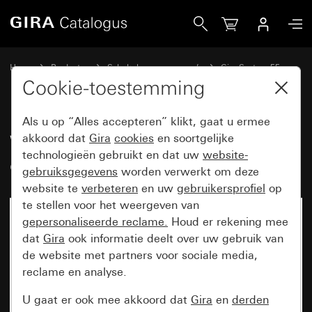
Gira Wip 2-voudig met controlevenster
Home
Producten
Schakelaarprogramma’s
Gira System 55
Schakelen en drukken
Cookie-toestemming
Als u op “Alles accepteren” klikt, gaat u ermee
Wip 2-voudig met
akkoord dat
Gira
cookies
en soortgelijke
technologieën gebruikt en dat uw
website-
controlevenster
gebruiksgegevens
worden verwerkt om deze
website te
verbeteren
en uw
gebruikersprofiel
op
te stellen voor het weergeven van
gepersonaliseerde reclame.
Houd er rekening mee
dat
Gira
ook informatie deelt over uw gebruik van
de website met partners voor sociale media,
reclame en analyse.
U gaat er ook mee akkoord dat
Gira
en
derden