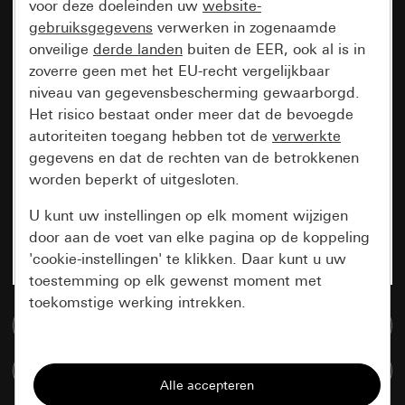
voor deze doeleinden uw
website-
gebruiksgegevens
verwerken in zogenaamde
onveilige
derde landen
buiten de EER, ook al is in
zoverre geen met het EU-recht vergelijkbaar
niveau van gegevensbescherming gewaarborgd.
Het risico bestaat onder meer dat de bevoegde
autoriteiten toegang hebben tot de
verwerkte
gegevens en dat de rechten van de betrokkenen
worden beperkt of uitgesloten.
U kunt uw instellingen op elk moment wijzigen
door aan de voet van elke pagina op de koppeling
'cookie-instellingen' te klikken. Daar kunt u uw
toestemming op elk gewenst moment met
toekomstige werking intrekken.
Naar de mediadatabase
Essentieel
Artikelen verglijken
Alle cookies die wij nodig hebben om de
pagina te kunnen weergeven.