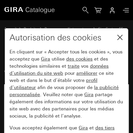
Gira Bascule 2x avec fenêtre de contrôle
Accueil
Produits
Programmes d'interrupteurs
Gira System 55
Commuter et pousser
Autorisation des cookies
En cliquant sur « Accepter tous les cookies », vous
Bascule 2x avec fenêtre de
acceptez que
Gira
utilise
des cookies
et des
technologies similaires et
traite
vos
données
contrôle
d’utilisation du site web
pour
améliorer
ce site
web et dans le but d’établir votre
profil
d’utilisateur
afin de vous proposer de
la publicité
personnalisée
. Veuillez noter que
Gira
partage
également des informations sur votre utilisation du
site web avec des partenaires pour les médias
sociaux, la publicité et l’analyse.
Vous acceptez également que
Gira
et
des tiers