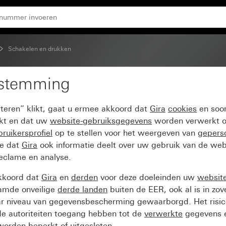
Schakelen en drukken
estemming
jlsymbool
pteren” klikt, gaat u ermee akkoord dat
Gira
cookies
en soor
ikt en dat uw
website-gebruiksgegevens
worden verwerkt o
ruikersprofiel
op te stellen voor het weergeven van
gepers
ee dat
Gira
ook informatie deelt over uw gebruik van de web
reclame en analyse.
kkoord dat
Gira
en
derden
voor deze doeleinden uw
websit
amde onveilige
derde landen
buiten de EER, ook al is in zo
ar niveau van gegevensbescherming gewaarborgd. Het risic
e autoriteiten toegang hebben tot de
verwerkte
gegevens e
orden beperkt of uitgesloten.