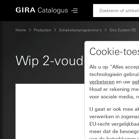
Gira Wip 2-voudig met pijlsymbool
Home
Producten
Schakelaarprogramma’s
Gira System 55
Cookie-to
Wip 2-voudig met pi
Als u op “Alles acce
technologieën gebru
verbeteren
en uw
geb
Houd er rekening m
voor sociale media, 
U gaat er ook mee a
verwerken in zogena
EU-recht vergelijkba
meer dat de bevoegd
van de betrokkenen w